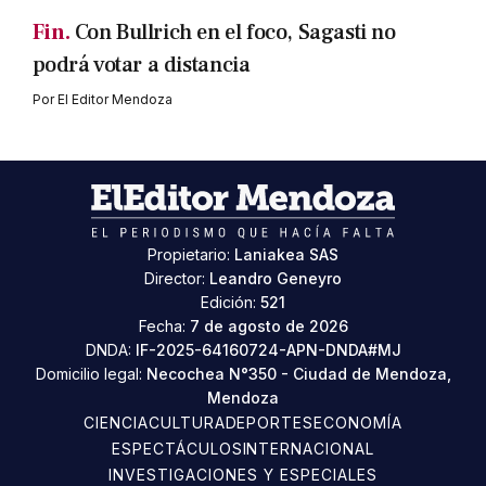
Fin.
Con Bullrich en el foco, Sagasti no
podrá votar a distancia
Por
El Editor Mendoza
Propietario:
Laniakea SAS
Director:
Leandro Geneyro
Edición:
521
Fecha:
7 de agosto de 2026
DNDA:
IF-2025-64160724-APN-DNDA#MJ
Domicilio legal:
Necochea N°350 - Ciudad de Mendoza,
Mendoza
CIENCIA
CULTURA
DEPORTES
ECONOMÍA
ESPECTÁCULOS
INTERNACIONAL
INVESTIGACIONES Y ESPECIALES