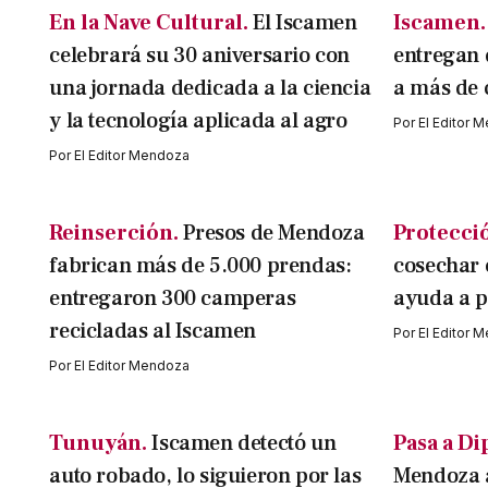
En la Nave Cultural.
El Iscamen
Iscamen.
celebrará su 30 aniversario con
entregan 
una jornada dedicada a la ciencia
a más de 
y la tecnología aplicada al agro
Por
El Editor 
Por
El Editor Mendoza
Reinserción.
Presos de Mendoza
Protecció
fabrican más de 5.000 prendas:
cosechar c
entregaron 300 camperas
ayuda a p
recicladas al Iscamen
Por
El Editor 
Por
El Editor Mendoza
Tunuyán.
Iscamen detectó un
Pasa a Di
auto robado, lo siguieron por las
Mendoza a