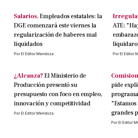
Salarios.
Empleados estatales: la
Irregula
DGE comenzará este viernes la
ATE: "Hay
regularización de haberes mal
embarazo 
liquidados
liquidaro
Por
El Editor Mendoza
Por
El Editor
¿Alcanza?
El Ministerio de
Comision
Producción presentó su
pide expli
presupuesto con foco en empleo,
programa 
innovación y competitividad
"Estamos 
grandes p
Por
El Editor Mendoza
Por
El Editor 