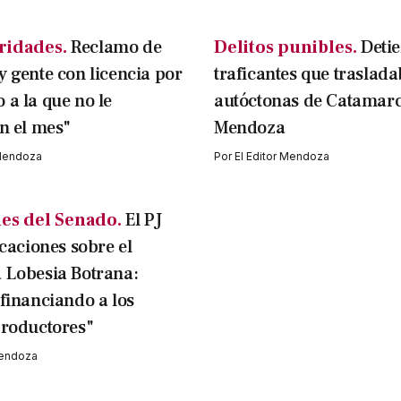
ridades.
Reclamo de
Delitos punibles.
Deti
 gente con licencia por
traficantes que traslad
a la que no le
autóctonas de Catamarc
n el mes"
Mendoza
 Mendoza
Por
El Editor Mendoza
es del Senado.
El PJ
caciones sobre el
Lobesia Botrana:
financiando a los
roductores"
Mendoza