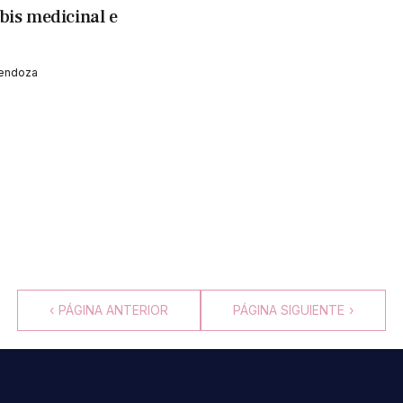
bis medicinal e
Mendoza
‹
PÁGINA ANTERIOR
PÁGINA SIGUIENTE
›