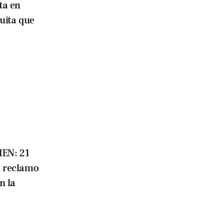
ta en
tuita que
EN: 21
 reclamo
n la