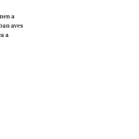
enen a
aban aves
a a