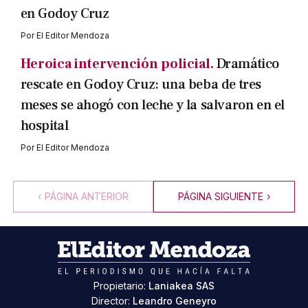
en Godoy Cruz
Por
El Editor Mendoza
Heroica intervención policial.
Dramático
rescate en Godoy Cruz: una beba de tres
meses se ahogó con leche y la salvaron en el
hospital
Por
El Editor Mendoza
‹
PÁGINA ANTERIOR
PÁGINA SIGUIENTE
›
Propietario:
Laniakea SAS
Director:
Leandro Geneyro