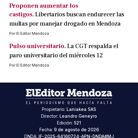
Proponen aumentar los
castigos.
Libertarios buscan endurecer las
multas por manejar drogado en Mendoza
Por
El Editor Mendoza
Pulso universitario.
La CGT respalda el
paro universitario del miércoles 12
Por
El Editor Mendoza
Propietario:
Laniakea SAS
Director:
Leandro Geneyro
Edición:
521
Fecha:
9 de agosto de 2026
DNDA:
IF-2025-64160724-APN-DNDA#MJ