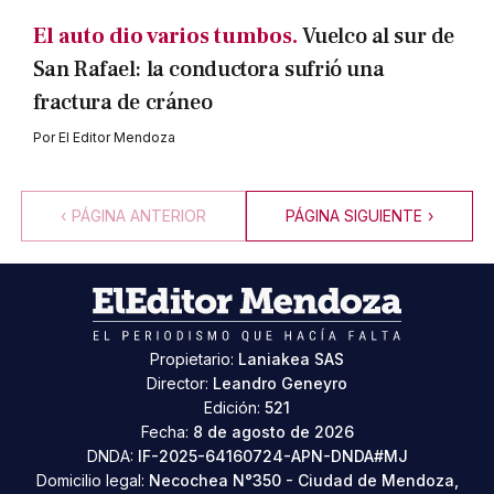
El auto dio varios tumbos.
Vuelco al sur de
San Rafael: la conductora sufrió una
fractura de cráneo
Por
El Editor Mendoza
‹
PÁGINA ANTERIOR
PÁGINA SIGUIENTE
›
Propietario:
Laniakea SAS
Director:
Leandro Geneyro
Edición:
521
Fecha:
8 de agosto de 2026
DNDA:
IF-2025-64160724-APN-DNDA#MJ
Domicilio legal:
Necochea N°350 - Ciudad de Mendoza,