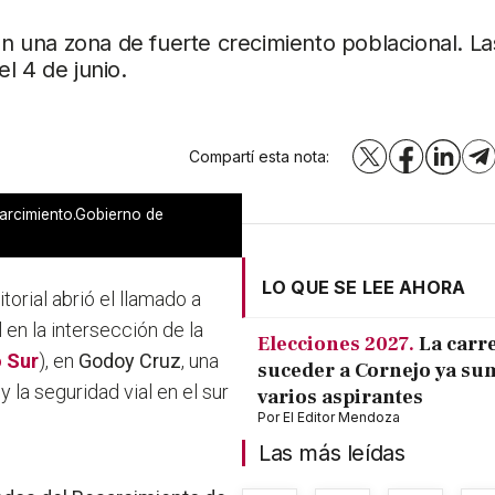
en una zona de fuerte crecimiento poblacional. La
l 4 de junio.
Compartí esta nota:
X
Facebook
LinkedI
T
arcimiento.Gobierno de
LO QUE SE LEE AHORA
torial abrió el llamado a
l en la intersección de la
Elecciones 2027.
La carr
 Sur
), en
Godoy Cruz
, una
suceder a Cornejo ya su
 la seguridad vial en el sur
varios aspirantes
Por
El Editor Mendoza
Las más leídas