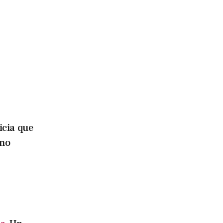
icia que
ino