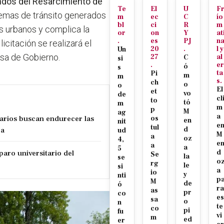
dos del Resarcimiento de
Te
El
U
F
lemas de tránsito generados
m
ec
C
ío
bl
ci
R
m
es urbanos y complica la
or
on
Y
at
.
es
PJ
n
licitación se realizará el
20
.
l y
Un
Casa de Gobierno.
27
al
C
si
.
er
ó
s
ta
Pi
m
m
s.
ch
o
o
El
et
vo
de
cl
to
tó
m
m
p
M
ag
a
tarios buscan endurecer las
os
en
nit
e
tul
za
d
ud
M
a
oz
4,
e
a
a
5
paro universitario del
d
Se
la
se
o
rg
le
si
a
io
y
nti
p
M
de
ó
ra
as
pr
co
es
sa
o
n
te
co
pi
fu
vi
m
ed
er