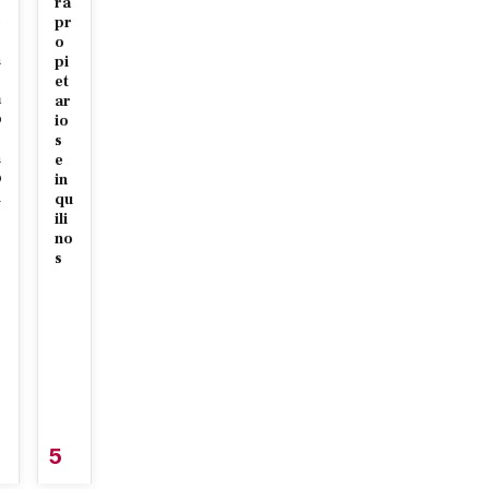
ra
e
pr
o
n
pi
et
a
ar
o
io
s
n
e
o
in
d
qu
ili
no
s
5