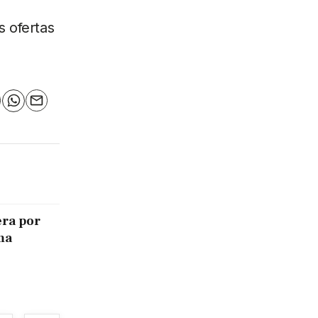
s ofertas
n
elegram
WhatsApp
Email
era por
ma