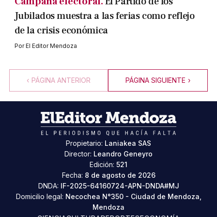
Campaña electoral.
El Partido de los
Jubilados muestra a las ferias como reflejo
de la crisis económica
Por
El Editor Mendoza
‹
PÁGINA ANTERIOR
PÁGINA SIGUIENTE
›
Propietario:
Laniakea SAS
Director:
Leandro Geneyro
Edición:
521
Fecha:
8 de agosto de 2026
DNDA:
IF-2025-64160724-APN-DNDA#MJ
Domicilio legal:
Necochea N°350 - Ciudad de Mendoza,
Mendoza