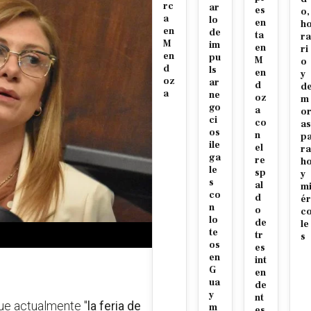
rc
ar
es
o,
a
lo
en
h
en
de
ta
ra
M
im
en
ri
en
pu
M
o
d
ls
en
y
oz
ar
d
d
a
ne
oz
m
go
a
o
ci
co
as
os
n
p
ile
el
ra
ga
re
h
le
sp
y
s
al
m
co
d
ér
n
o
c
lo
de
le
te
tr
s
os
es
en
int
G
en
ua
de
y
nt
ue actualmente "
la feria de
m
es