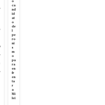
o
ca
o
nd
id
at
o
de
e
l
pe
r
ro
ni
a
s
m
o
o
pa
i
ra
en
o
fr
en
ta
r
a
Mi
lei