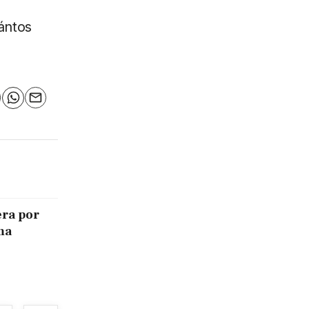
uántos
n
elegram
WhatsApp
Email
era por
ma