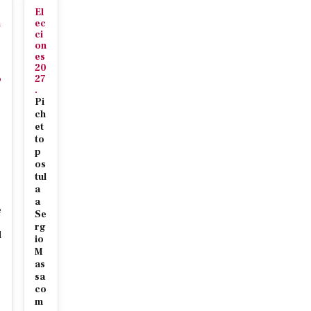
El
n
ec
r
ci
on
es
20
o
27
.
Pi
ch
et
to
p
os
tul
s
a
a
e
Se
rg
d
io
r
M
as
sa
co
m