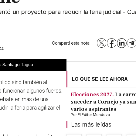
tó un proyecto para reducir la feria judicial - C
Compartí esta nota:
X
Facebook
LinkedI
T
:40
io.Santiago Tagua
LO QUE SE LEE AHORA
úblico sino también al
lo funcionan algunos fueros.
Elecciones 2027.
La carr
debate en más de una
suceder a Cornejo ya su
dir la feria para agilizar el
varios aspirantes
Por
El Editor Mendoza
Las más leídas