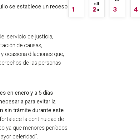
all
julio se establece un receso
1
2
3
4
én
l servicio de justicia,
itación de causas,
l y ocasiona dilaciones que,
derechos de las personas
es en enero y a 5 días
necesaria para evitar la
 sin trámite durante este
se fortalece la continuidad de
ico ya que menores períodos
ayor celeridad".