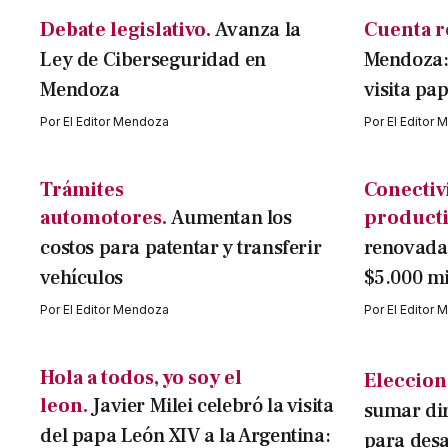
Debate legislativo.
Avanza la
Cuenta r
Ley de Ciberseguridad en
Mendoza:
Mendoza
visita pap
Por
El Editor Mendoza
Por
El Editor
Trámites
Conectiv
automotores.
Aumentan los
producti
costos para patentar y transferir
renovada 
vehículos
$5.000 mi
Por
El Editor Mendoza
Por
El Editor
Hola a todos, yo soy el
Eleccion
leon.
Javier Milei celebró la visita
sumar di
del papa León XIV a la Argentina:
para desa