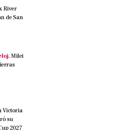
x River
án de San
loj.
Milei
tierras
 Victoria
ró su
iCup 2027