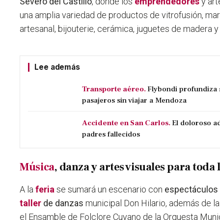
Severo del Castillo
, donde los
emprendedores
y ar
una amplia variedad de productos de vitrofusión, mar
artesanal, bijouterie, cerámica, juguetes de madera
Lee además
Transporte aéreo.
Flybondi profundiza s
pasajeros sin viajar a Mendoza
Accidente en San Carlos.
El doloroso ad
padres fallecidos
Música
, danza y artes visuales para tod
A la
feria
se sumará un escenario con
espectáculos 
taller
de danzas
municipal Don Hilario, además de la
el Ensamble de Folclore Cuyano de la Orquesta Munic