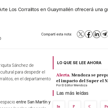
Arte Los Corralitos en Guaymallén ofrecerá una g
Compartí esta nota:
X
Facebook
LinkedI
T
0
LO QUE SE LEE AHORA
riquita Sánchez de
ultural para despedir el
Alerta.
Mendoza se prep
rralitos, en el departamento
el impacto del Super el 
Por
El Editor Mendoza
Las más leídas
l espacio
entre San Martín y
In
P
C
P