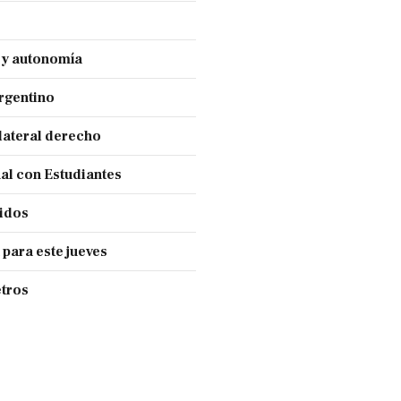
a y autonomía
Argentino
lateral derecho
nal con Estudiantes
cidos
 para este jueves
tros