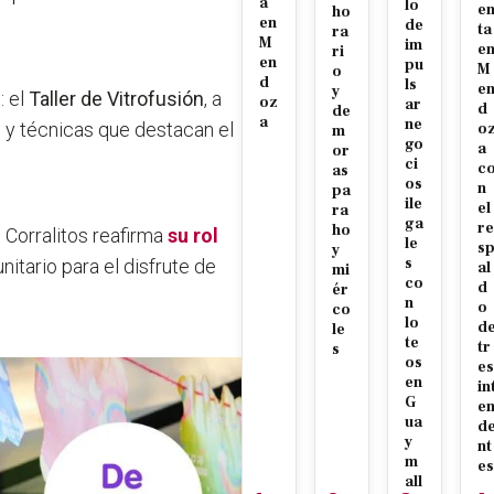
a
lo
e
ho
en
de
ta
ra
M
im
e
ri
en
pu
M
o
d
ls
e
y
: el
Taller de Vitrofusión
, a
oz
ar
d
de
a
ne
s y técnicas que destacan el
o
m
go
a
or
ci
c
as
os
n
pa
ile
el
ra
ga
re
ho
 Corralitos reafirma
su rol
le
s
y
s
unitario para el disfrute de
al
mi
co
d
ér
n
o
co
lo
d
le
te
tr
s
os
es
en
in
G
e
ua
d
y
nt
m
es
all