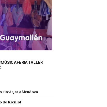
S
MÚSICA
FERIA
TALLER
R
s sin viajar a Mendoza
 de Kicillof