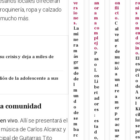
tesanos locales ofrecerán
ve
an
on
r
rs
or
fli
ni
roquinería, ropa y calzado
io
a
ct
s
 y mucho más.
ne
m
o.
m
s.
a
o
C
co
m
La
al
m
e
mi
ve
pl
d
ne
nt
ej
o
ra
e
o.
in
m
de
o.
P
u crisis y deja a miles de
ás
nu
El
as
gr
nc
es
o
an
ió
p
L
de
a
ci
os
iós de la adolescente a sus
de
un
o
Li
l
st
d
be
m
re
A
rt
un
a
x
ad
d
m
l
or
a la comunidad
o
er
Ki
es
de
p
ci
:
se
or
en vivo.
Allí se presentará el
lo
es
m
ac
se
ta
 música de Carlos Alcaraz y
ba
us
p
d
rc
ar
es
ipal de Guitarras Tito
o,