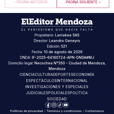
‹
PÁGINA ANTERIOR
PÁGINA SIGUIENTE
›
Propietario:
Laniakea SAS
Director:
Leandro Geneyro
Edición:
521
Fecha:
10 de agosto de 2026
DNDA:
IF-2025-64160724-APN-DNDA#MJ
Domicilio legal:
Necochea N°350 - Ciudad de Mendoza,
Mendoza
CIENCIA
CULTURA
DEPORTES
ECONOMÍA
ESPECTÁCULOS
INTERNACIONAL
INVESTIGACIONES Y ESPECIALES
JUDICIALES
POLICIALES
POLÍTICA
SOCIEDAD
Facebook
Instagram
TikTok
YouTube
Políticas de privacidad
/
Términos y condiciones
/
Contáctanos