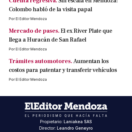
Cuenta regresiva.
Sin escala en Mendoza:
Colombo habló de la visita papal
Por
El Editor Mendoza
Mercado de pases.
El ex River Plate que
llega a Huracán de San Rafael
Por
El Editor Mendoza
Trámites automotores.
Aumentan los
costos para patentar y transferir vehículos
Por
El Editor Mendoza
Propietario:
Laniakea SAS
Director:
Leandro Geneyro