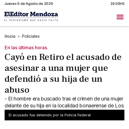
Jueves 6 de Agosto de 2026
19:00HS
Inicio
>
Policiales
En las últimas horas.
Cayó en Retiro el acusado de
asesinar a una mujer que
defendió a su hija de un
abuso
- El hombre era buscado tras el crimen de una mujer
delante de su hija en la localidad bonaerense de Los
Polvorines - Esta acusado por un femicidio
El acusado fue detenido por la Policía Federal