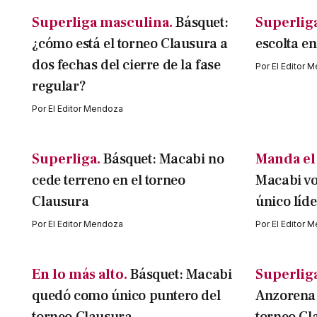
Superliga masculina.
Básquet:
Superlig
¿cómo está el torneo Clausura a
escolta en
dos fechas del cierre de la fase
Por
El Editor 
regular?
Por
El Editor Mendoza
Superliga.
Básquet: Macabi no
Manda el 
cede terreno en el torneo
Macabi vol
Clausura
único líd
Por
El Editor Mendoza
Por
El Editor 
En lo más alto.
Básquet: Macabi
Superlig
quedó como único puntero del
Anzorena 