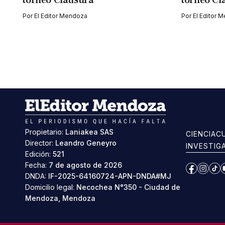
torneo Clausura
torneo Cl
Por
El Editor Mendoza
Por
El Editor 
Propietario:
Laniakea SAS
CIENCIA
C
Director:
Leandro Geneyro
INVESTIG
Edición:
521
Fecha:
7 de agosto de 2026
Facebook
Instag
Ti
DNDA:
IF-2025-64160724-APN-DNDA#MJ
Domicilio legal:
Necochea N°350 - Ciudad de
Mendoza, Mendoza