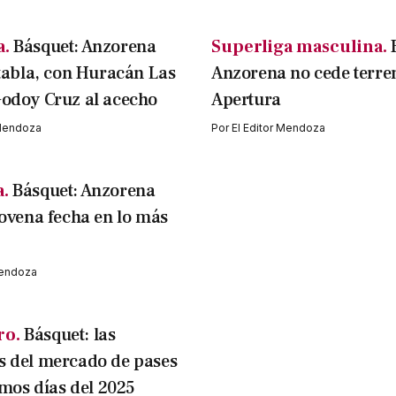
a.
Básquet: Anzorena
Superliga masculina.
 tabla, con Huracán Las
Anzorena no cede terren
Godoy Cruz al acecho
Apertura
 Mendoza
Por
El Editor Mendoza
a.
Básquet: Anzorena
novena fecha en lo más
Mendoza
ro.
Básquet: las
 del mercado de pases
imos días del 2025