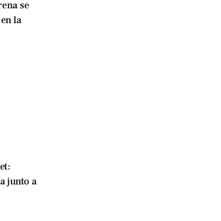
rena se
en la
et:
 junto a