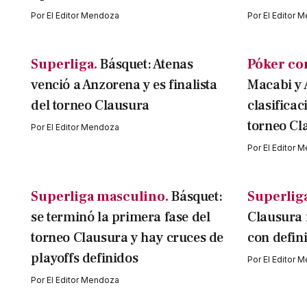
Por
El Editor Mendoza
Por
El Editor 
Superliga.
Básquet: Atenas
Póker co
venció a Anzorena y es finalista
Macabi y 
del torneo Clausura
clasificac
torneo Cl
Por
El Editor Mendoza
Por
El Editor 
Superliga masculino.
Básquet:
Superlig
se terminó la primera fase del
Clausura i
torneo Clausura y hay cruces de
con defini
playoffs definidos
Por
El Editor 
Por
El Editor Mendoza