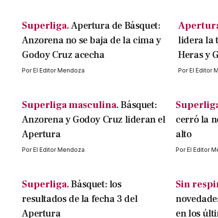
Superliga.
Apertura de Básquet:
Apertur
Anzorena no se baja de la cima y
lidera la
Godoy Cruz acecha
Heras y 
Por
El Editor Mendoza
Por
El Editor
Superliga masculina.
Básquet:
Superlig
Anzorena y Godoy Cruz lideran el
cerró la 
Apertura
alto
Por
El Editor Mendoza
Por
El Editor 
Superliga.
Básquet: los
Sin respi
resultados de la fecha 3 del
novedades
Apertura
en los últ