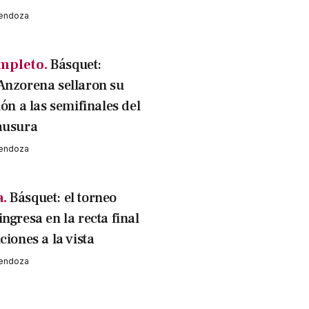
Mendoza
mpleto.
Básquet:
Anzorena sellaron su
ión a las semifinales del
ausura
Mendoza
a.
Básquet: el torneo
ngresa en la recta final
ciones a la vista
Mendoza