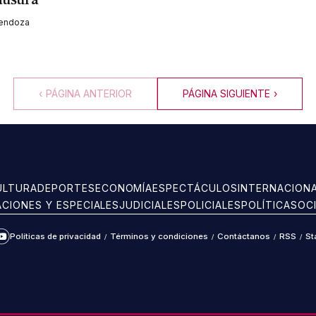
ausura
Mendoza
‹
PÁGINA ANTERIOR
PÁGINA SIGUIENTE
›
ULTURA
DEPORTES
ECONOMÍA
ESPECTÁCULOS
INTERNACION
ACIONES Y ESPECIALES
JUDICIALES
POLICIALES
POLÍTICA
SOC
Políticas de privacidad
/
Términos y condiciones
/
Contáctanos
/
RSS
/
St
ram
kTok
YouTube