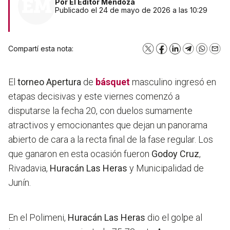
Por
El Editor Mendoza
Publicado el 24 de mayo de 2026 a las 10:29
Compartí esta nota:
X
Facebook
LinkedIn
Telegram
WhatsA
Emai
El
torneo Apertura
de
básquet
masculino ingresó en
etapas decisivas y este viernes comenzó a
disputarse la fecha 20, con duelos sumamente
atractivos y emocionantes que dejan un panorama
abierto de cara a la recta final de la fase regular. Los
que ganaron en esta ocasión fueron
Godoy Cruz
,
Rivadavia,
Huracán Las Heras
y Municipalidad de
Junín.
En el Polimeni,
Huracán Las Heras
dio el golpe al