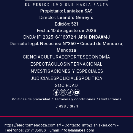
Propietario:
Laniakea SAS
Director:
Leandro Geneyro
Edición:
521
Fecha:
10 de agosto de 2026
DNDA:
IF-2025-64160724-APN-DNDA#MJ
Domicilio legal:
Necochea N°350 - Ciudad de Mendoza,
Mendoza
CIENCIA
CULTURA
DEPORTES
ECONOMÍA
ESPECTÁCULOS
INTERNACIONAL
INVESTIGACIONES Y ESPECIALES
JUDICIALES
POLICIALES
POLÍTICA
SOCIEDAD
Facebook
Instagram
TikTok
YouTube
Políticas de privacidad
/
Términos y condiciones
/
Contáctanos
/
RSS
/
Staff
https://eleditormendoza.com.ar/ – Contacto: info@laniakea.com –
Teléfonos: 2617135986 – Email: info@laniakea.com