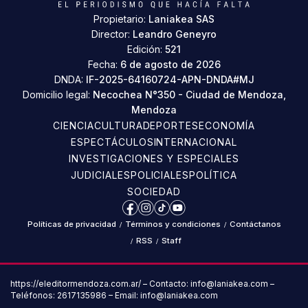
Propietario:
Laniakea SAS
Director:
Leandro Geneyro
Edición:
521
Fecha:
6 de agosto de 2026
DNDA:
IF-2025-64160724-APN-DNDA#MJ
Domicilio legal:
Necochea N°350 - Ciudad de Mendoza,
Mendoza
CIENCIA
CULTURA
DEPORTES
ECONOMÍA
ESPECTÁCULOS
INTERNACIONAL
INVESTIGACIONES Y ESPECIALES
JUDICIALES
POLICIALES
POLÍTICA
SOCIEDAD
Facebook
Instagram
TikTok
YouTube
Políticas de privacidad
/
Términos y condiciones
/
Contáctanos
/
RSS
/
Staff
https://eleditormendoza.com.ar/ – Contacto: info@laniakea.com –
Teléfonos: 2617135986 – Email: info@laniakea.com