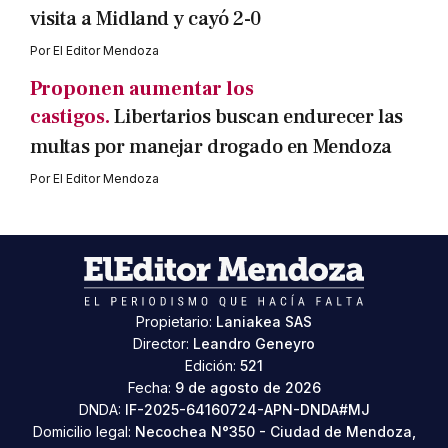
visita a Midland y cayó 2-0
Por
El Editor Mendoza
Proponen aumentar los
castigos.
Libertarios buscan endurecer las
multas por manejar drogado en Mendoza
Por
El Editor Mendoza
Propietario:
Laniakea SAS
Director:
Leandro Geneyro
Edición:
521
Fecha:
9 de agosto de 2026
DNDA:
IF-2025-64160724-APN-DNDA#MJ
Domicilio legal:
Necochea N°350 - Ciudad de Mendoza,