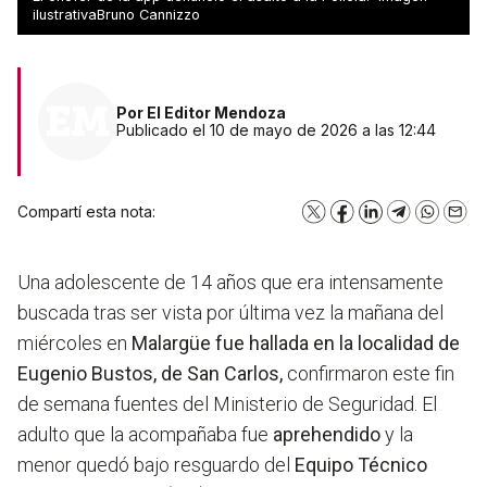
miércoles en Malargüe
ilustrativaBruno Cannizzo
Por
El Editor Mendoza
Publicado el 10 de mayo de 2026 a las 12:44
Compartí esta nota:
X
Facebook
LinkedIn
Telegram
WhatsA
Emai
Una adolescente de 14 años que era intensamente
buscada tras ser vista por última vez la mañana del
miércoles en
Malargüe fue hallada en la localidad de
Eugenio Bustos, de San Carlos,
confirmaron este fin
de semana fuentes del Ministerio de Seguridad. El
adulto que la acompañaba fue
aprehendido
y la
menor quedó bajo resguardo del
Equipo Técnico