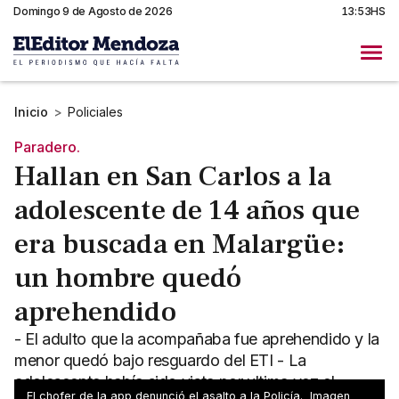
Domingo 9 de Agosto de 2026
13:53HS
Inicio
>
Policiales
Paradero.
Hallan en San Carlos a la
adolescente de 14 años que
era buscada en Malargüe:
un hombre quedó
aprehendido
- El adulto que la acompañaba fue aprehendido y la
menor quedó bajo resguardo del ETI - La
adolescente había sido vista por ultima vez el
El chofer de la app denunció el asalto a la Policía. Imagen