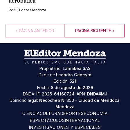
acrobática
Por
El Editor Mendoza
‹
PÁGINA ANTERIOR
PÁGINA SIGUIENTE
›
Propietario:
Laniakea SAS
Director:
Leandro Geneyro
Edición:
521
Fecha:
8 de agosto de 2026
DNDA:
IF-2025-64160724-APN-DNDA#MJ
Domicilio legal:
Necochea N°350 - Ciudad de Mendoza,
Mendoza
CIENCIA
CULTURA
DEPORTES
ECONOMÍA
ESPECTÁCULOS
INTERNACIONAL
INVESTIGACIONES Y ESPECIALES