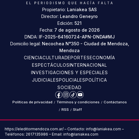
Propietario:
Laniakea SAS
Director:
Leandro Geneyro
Edición:
521
Fecha:
7 de agosto de 2026
DNDA:
IF-2025-64160724-APN-DNDA#MJ
Domicilio legal:
Necochea N°350 - Ciudad de Mendoza,
Mendoza
CIENCIA
CULTURA
DEPORTES
ECONOMÍA
ESPECTÁCULOS
INTERNACIONAL
INVESTIGACIONES Y ESPECIALES
JUDICIALES
POLICIALES
POLÍTICA
SOCIEDAD
Facebook
Instagram
TikTok
YouTube
Políticas de privacidad
/
Términos y condiciones
/
Contáctanos
/
RSS
/
Staff
https://eleditormendoza.com.ar/ – Contacto: info@laniakea.com –
Teléfonos: 2617135986 – Email: info@laniakea.com