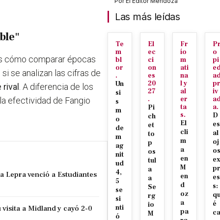
Por
El Editor Mendoza
Las más leídas
ble"
Te
El
Fr
P
m
ec
ío
o
es cómo comparar épocas
bl
ci
m
pi
or
on
ati
e
 si se analizan las cifras de
.
es
na
a
20
l y
p
Un
 rival
. A diferencia de los
27
al
iv
si
.
er
a
a efectividad de Fangio
s
ta
a.
Pi
m
s.
D
ch
o
El
es
et
de
cli
al
to
m
m
oj
p
ag
a
o
os
nit
en
e
tul
ud
M
p
a
4,
la Lepra venció a Estudiantes
en
es
a
5
d
s:
Se
se
oz
q
rg
si
a
é
io
visita a Midland y cayó 2-0
nti
pa
c
M
ó