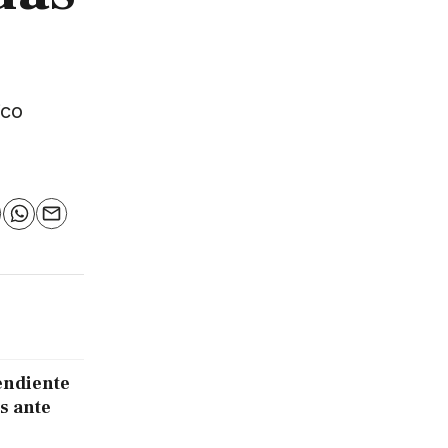
ico
n
elegram
WhatsApp
Email
endiente
s ante