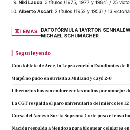
Niki Lauda
: 3 títulos (1975, 1977 y 1984) / 25 vict
Alberto Ascari
: 2 títulos (1952 y 1953) / 13 victori
DATO
FÓRMULA 1
AYRTON SENNA
LEW
TEMAS
MICHAEL SCHUMACHER
Seguí leyendo
Con doblete de Arce, la Lepra venció a Estudiantes de R
Maipú no pudo en su visita a Midland y cayó 2-0
Libertarios buscan endurecer las multas por manejar
La CGT respalda el paro universitario del miércoles 12
Corsa del Acceso Sur: la Suprema Corte puso el caso ba
Nación respalda a Mendoza para bloquear celulares en