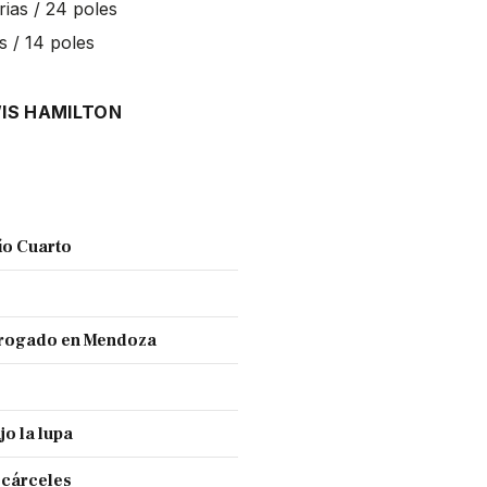
orias / 24 poles
as / 14 poles
IS HAMILTON
ío Cuarto
 drogado en Mendoza
jo la lupa
 cárceles