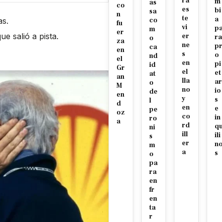
ra
m
as
co
es
bi
sa
n
te
a
s.
co
fu
vi
p
m
er
ue salió a pista.
er
ra
o
za
ne
p
ca
en
s
o
nd
el
en
pi
id
Gr
el
et
at
an
lla
ar
o
M
no
io
de
en
y
s
l
d
en
e
pe
oz
co
in
ro
a
rd
q
ni
ill
ili
s
er
n
m
a
s
o
pa
ra
en
fr
en
ta
r