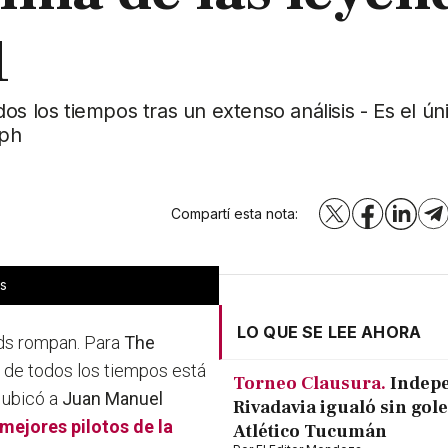
1
s los tiempos tras un extenso análisis - Es el ún
aph
Compartí esta nota:
X
Facebook
LinkedI
T
es
LO QUE SE LEE AHORA
ds rompan. Para
The
e de todos los tiempos está
Torneo Clausura.
Indep
, ubicó a
Juan Manuel
Rivadavia igualó sin gole
 mejores pilotos de la
Atlético Tucumán