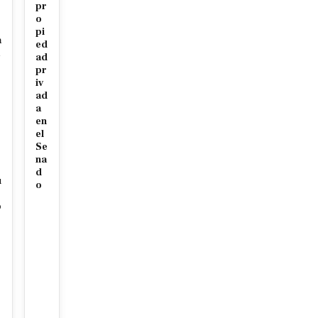
pr
o
pi
a
ed
ad
r
pr
iv
ad
a
en
el
Se
na
d
u
o
o