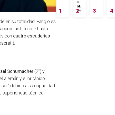
a
Mi
1
2
3
4
lei
de en su totalidad, Fangio es
acaron un hito que hasta
nas con
cuatro escuderías
serati).
ael Schumacher
(2°) y
l alemán y el británico,
Kaiser" debido a su capacidad
ta superioridad técnica