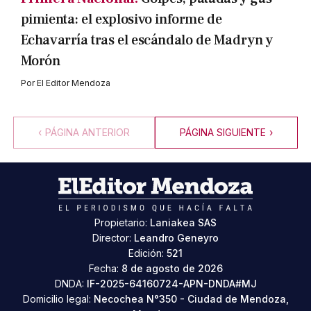
pimienta: el explosivo informe de
Echavarría tras el escándalo de Madryn y
Morón
Por
El Editor Mendoza
‹
PÁGINA ANTERIOR
PÁGINA SIGUIENTE
›
Propietario:
Laniakea SAS
Director:
Leandro Geneyro
Edición:
521
Fecha:
8 de agosto de 2026
DNDA:
IF-2025-64160724-APN-DNDA#MJ
Domicilio legal:
Necochea N°350 - Ciudad de Mendoza,