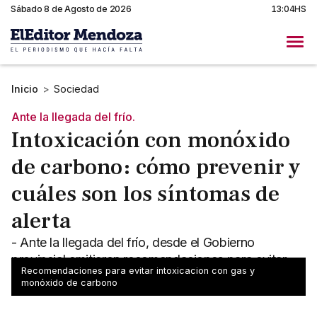
Sábado 8 de Agosto de 2026
13:04HS
Inicio
>
Sociedad
Ante la llegada del frío.
Intoxicación con monóxido
de carbono: cómo prevenir y
cuáles son los síntomas de
alerta
- Ante la llegada del frío, desde el Gobierno
provincial emitieron recomendaciones para evitar
Recomendaciones para evitar intoxicacion con gas y
intoxicaciones con monóxido de carbono y gas
monóxido de carbono