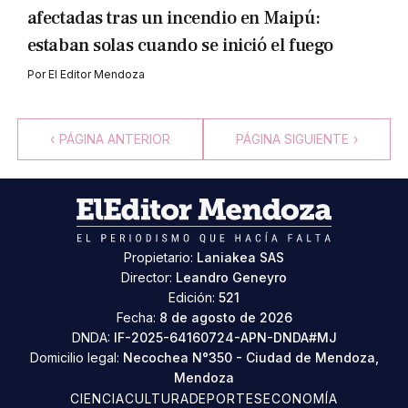
afectadas tras un incendio en Maipú:
estaban solas cuando se inició el fuego
Por
El Editor Mendoza
‹
PÁGINA ANTERIOR
PÁGINA SIGUIENTE
›
Propietario:
Laniakea SAS
Director:
Leandro Geneyro
Edición:
521
Fecha:
8 de agosto de 2026
DNDA:
IF-2025-64160724-APN-DNDA#MJ
Domicilio legal:
Necochea N°350 - Ciudad de Mendoza,
Mendoza
CIENCIA
CULTURA
DEPORTES
ECONOMÍA