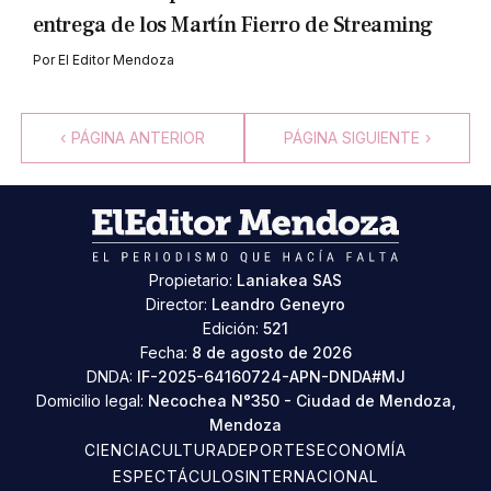
entrega de los Martín Fierro de Streaming
Por
El Editor Mendoza
‹
PÁGINA ANTERIOR
PÁGINA SIGUIENTE
›
Propietario:
Laniakea SAS
Director:
Leandro Geneyro
Edición:
521
Fecha:
8 de agosto de 2026
DNDA:
IF-2025-64160724-APN-DNDA#MJ
Domicilio legal:
Necochea N°350 - Ciudad de Mendoza,
Mendoza
CIENCIA
CULTURA
DEPORTES
ECONOMÍA
ESPECTÁCULOS
INTERNACIONAL