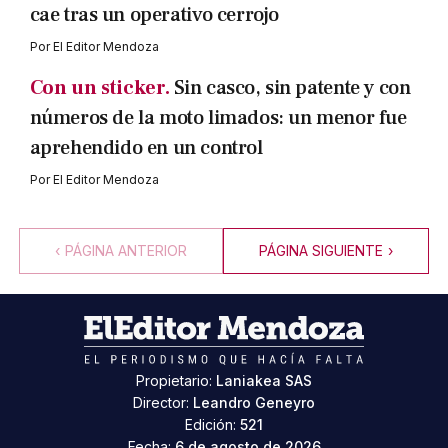
cae tras un operativo cerrojo
Por
El Editor Mendoza
Con un sticker.
Sin casco, sin patente y con
números de la moto limados: un menor fue
aprehendido en un control
Por
El Editor Mendoza
‹
PÁGINA ANTERIOR
PÁGINA SIGUIENTE
›
Propietario:
Laniakea SAS
Director:
Leandro Geneyro
Edición:
521
Fecha:
6 de agosto de 2026