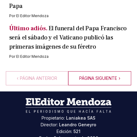
Papa
Por
El Editor Mendoza
Último adiós.
El funeral del Papa Francisco
será el sábado y el Vaticano publicó las
primeras imágenes de su féretro
Por
El Editor Mendoza
‹
PÁGINA ANTERIOR
PÁGINA SIGUIENTE
›
Propietario:
Laniakea SAS
Director:
Leandro Geneyro
Edición:
521