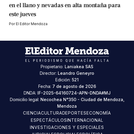
en el llano y nevadas en alta montaña para
este jueves
Por
El Editor Mendoza
Propietario:
Laniakea SAS
Director:
Leandro Geneyro
Edición:
521
Fecha:
7 de agosto de 2026
DNDA:
IF-2025-64160724-APN-DNDA#MJ
Domicilio legal:
Necochea N°350 - Ciudad de Mendoza,
Mendoza
CIENCIA
CULTURA
DEPORTES
ECONOMÍA
ESPECTÁCULOS
INTERNACIONAL
INVESTIGACIONES Y ESPECIALES