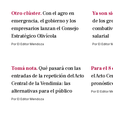
Otro clúster.
Con el agro en
Ya son s
emergencia, el gobierno y los
de los gr
empresarios lanzan el Consejo
combativo
Estratégico Olivícola
salarial
Por
El Editor Mendoza
Por
El Editor
Tomá nota.
Qué pasará con las
Para el 8
entradas de la repetición del Acto
el Acto Ce
Central de la Vendimia: las
pronóstic
alternativas para el público
Por
El Editor 
Por
El Editor Mendoza