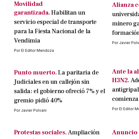
Movilidad
Alianza c
garantizada.
Habilitan un
universid
servicio especial de transporte
minero ga
para la Fiesta Nacional de la
formación 
Vendimia
Por
Javier Pol
Por
El Editor Mendoza
Ante la a
Punto muerto.
La paritaria de
H3N2.
Ad
Judiciales en un callejón sin
antigripal
salida: el gobierno ofreció 7% y el
comienza
gremio pidió 40%
Por
El Editor 
Por
Javier Polvani
Protestas sociales.
Ampliación
Anuncio 