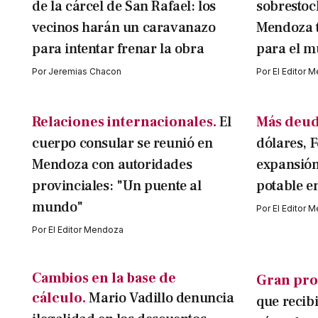
de la cárcel de San Rafael: los
sobrestock
vecinos harán un caravanazo
Mendoza t
para intentar frenar la obra
para el 
Por
Jeremias Chacon
Por
El Editor 
Relaciones internacionales.
El
Más deud
cuerpo consular se reunió en
dólares, F
Mendoza con autoridades
expansión
provinciales: "Un puente al
potable 
mundo"
Por
El Editor 
Por
El Editor Mendoza
Cambios en la base de
Gran pro
cálculo.
Mario Vadillo denuncia
que recib