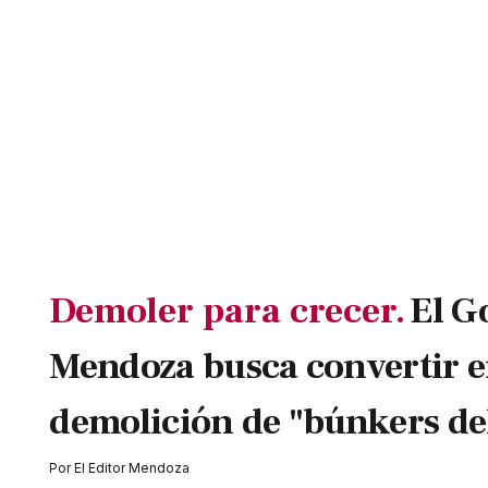
Demoler para crecer.
El G
Mendoza busca convertir en
demolición de "búnkers del
Por
El Editor Mendoza