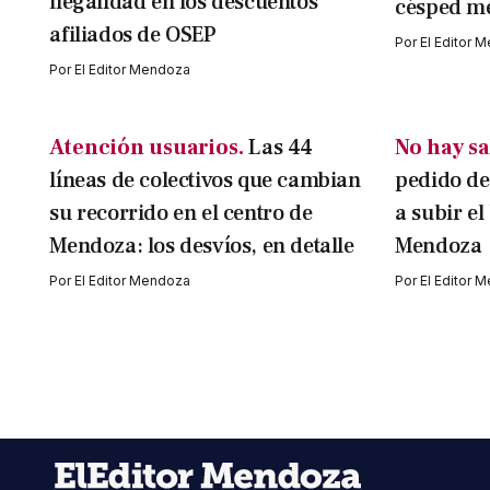
ilegalidad en los descuentos
césped m
afiliados de OSEP
Por
El Editor 
Por
El Editor Mendoza
Atención usuarios.
Las 44
No hay sa
líneas de colectivos que cambian
pedido de
su recorrido en el centro de
a subir el
Mendoza: los desvíos, en detalle
Mendoza
Por
El Editor Mendoza
Por
El Editor 