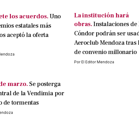
La institución hará
iete los acuerdos.
Uno
obras.
Instalaciones de 
emios estatales más
Cóndor podrán ser usad
s aceptó la oferta
Aeroclub Mendoza tras 
de convenio millonario
 Mendoza
Por
El Editor Mendoza
 de marzo.
Se posterga
ntral de la Vendimia por
o de tormentas
Mendoza