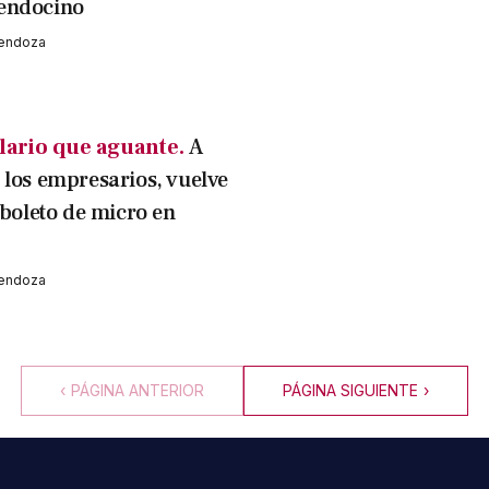
endocino
Mendoza
lario que aguante.
A
 los empresarios, vuelve
 boleto de micro en
Mendoza
‹
PÁGINA ANTERIOR
PÁGINA SIGUIENTE
›