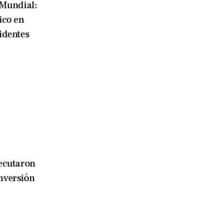
 Mundial:
ico en
identes
ecutaron
nversión