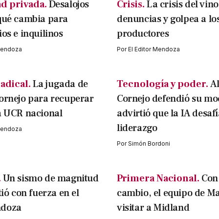
d privada.
Desalojos
Crisis.
La crisis del vin
qué cambia para
denuncias y golpea a lo
ios e inquilinos
productores
 Mendoza
Por
El Editor Mendoza
adical.
La jugada de
Tecnología y poder.
A
ornejo para recuperar
Cornejo defendió su mo
a UCR nacional
advirtió que la IA desafí
liderazgo
 Mendoza
Por
Simón Bordoni
.
Un sismo de magnitud
Primera Nacional.
Con
tió con fuerza en el
cambio, el equipo de M
ndoza
visitar a Midland