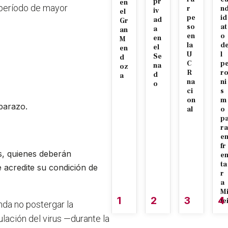
pr
en
 período de mayor
r
n
iv
el
pe
id
ad
Gr
so
at
a
an
en
o
en
M
la
d
el
en
U
l
Se
d
C
p
na
oz
R
r
d
a
na
ni
o
ci
s
on
m
barazo.
al
o
p
ra
e
fr
, quienes deberán
e
ta
 acredite su condición de
r
a
M
1
2
3
4
le
nda no postergar la
ulación del virus —durante la