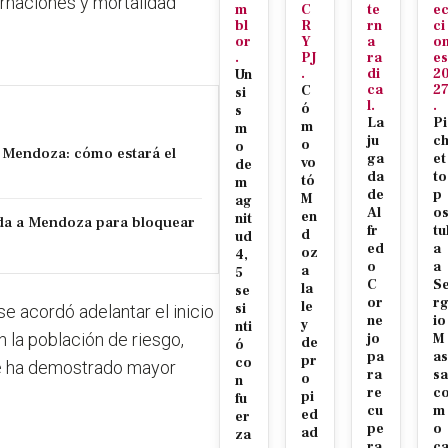
ernaciones y mortalidad
m
C
te
e
bl
R
rn
ci
or
Y
a
o
.
PJ
ra
es
.
di
2
Un
ca
2
C
si
l.
.
ó
s
La
Pi
m
m
ju
c
o
o
 a Mendoza: cómo estará el
ga
et
vo
de
da
to
tó
m
de
p
M
ag
Al
o
en
nit
da a Mendoza para bloquear
fr
tu
d
ud
ed
a
oz
4,
o
a
a
5
C
S
la
se
or
r
le
si
 se acordó adelantar el inicio
ne
io
y
nti
 la población de riesgo,
jo
M
de
ó
pa
as
pr
co
e ha demostrado mayor
ra
sa
o
n
re
c
pi
fu
cu
m
ed
er
pe
o
ad
za
ra
c