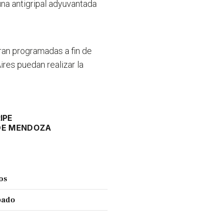
na antigripal adyuvantada
ran programadas a fin de
res puedan realizar la
IPE
DE MENDOZA
ños
ábado