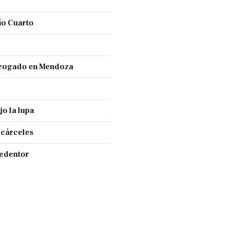
ío Cuarto
 drogado en Mendoza
jo la lupa
 cárceles
Redentor