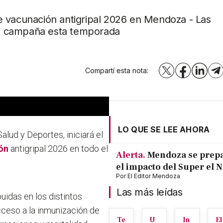
e vacunación antigripal 2026 en Mendoza - Las
 la campaña esta temporada
Compartí esta nota:
X
Facebook
LinkedI
T
LO QUE SE LEE AHORA
Salud y Deportes, iniciará el
ón
antigripal 2026 en todo el
Alerta.
Mendoza se prep
el impacto del Super el 
Por
El Editor Mendoza
Las más leídas
uidas en los distintos
acceso a la inmunización de
Te
U
In
El