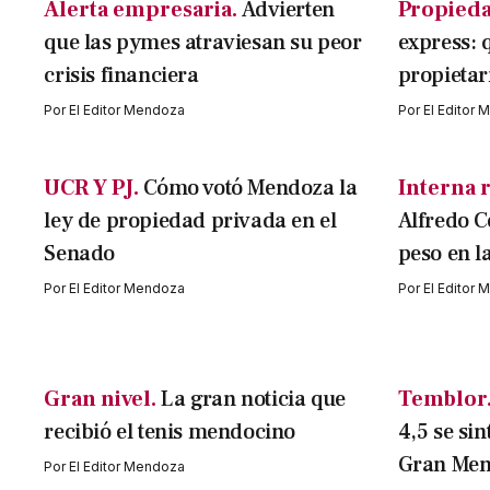
Alerta empresaria.
Advierten
Propieda
que las pymes atraviesan su peor
express: 
crisis financiera
propietar
Por
El Editor Mendoza
Por
El Editor
UCR Y PJ.
Cómo votó Mendoza la
Interna r
ley de propiedad privada en el
Alfredo C
Senado
peso en l
Por
El Editor Mendoza
Por
El Editor
Gran nivel.
La gran noticia que
Temblor
recibió el tenis mendocino
4,5 se sin
Gran Me
Por
El Editor Mendoza