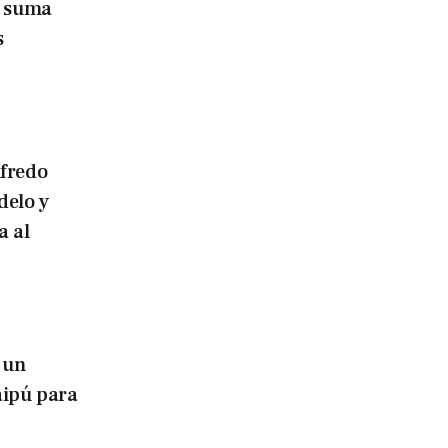
o suma
s
lfredo
delo y
a al
 un
aipú para