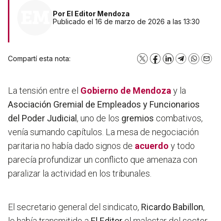
Por
El Editor Mendoza
Publicado el 16 de marzo de 2026 a las 13:30
Compartí esta nota:
X
Facebook
LinkedIn
Telegram
WhatsA
Emai
La tensión entre el
Gobierno de Mendoza
y la
Asociación Gremial de Empleados y Funcionarios
del Poder Judicial
, uno de los
gremios
combativos,
venía sumando capítulos. La mesa de negociación
paritaria no había dado signos de
acuerdo
y todo
parecía profundizar un conflicto que amenaza con
paralizar la actividad en los tribunales.
El secretario general del sindicato,
Ricardo Babillon
,
le había transmitido a
El Editor
el malestar del sector