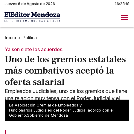
Jueves 6 de Agosto de 2026
16:23HS
Inicio
>
Política
Ya son siete los acuerdos.
Uno de los gremios estatales
más combativos aceptó la
oferta salarial
Empleados Judiciales, uno de los gremios que tiene
una relación muy tensa con el Poder Judicial y el
Gobierno, aceptó el aumento del 10% en dos
La Asociación Gremial de Empleados y
Funcionarios Judiciales del Poder Judicial acordó con el
cuotas.
Gobierno.Gobierno de Mendoza