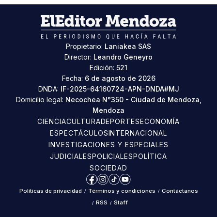
Propietario:
Laniakea SAS
Director:
Leandro Geneyro
Edición:
521
Fecha:
6 de agosto de 2026
DNDA:
IF-2025-64160724-APN-DNDA#MJ
Domicilio legal:
Necochea N°350 - Ciudad de Mendoza,
Mendoza
CIENCIA
CULTURA
DEPORTES
ECONOMÍA
ESPECTÁCULOS
INTERNACIONAL
INVESTIGACIONES Y ESPECIALES
JUDICIALES
POLICIALES
POLÍTICA
SOCIEDAD
Facebook
Instagram
TikTok
YouTube
Políticas de privacidad
/
Términos y condiciones
/
Contáctanos
/
RSS
/
Staff