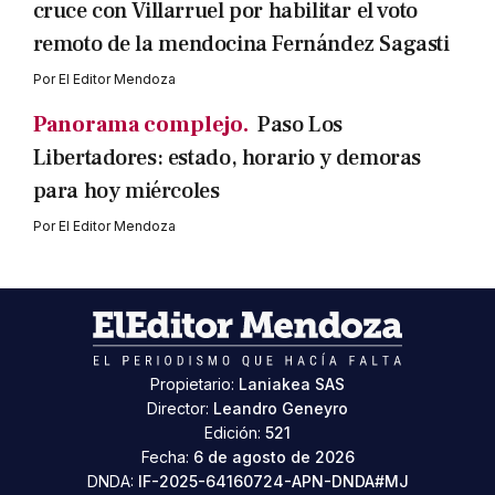
cruce con Villarruel por habilitar el voto
remoto de la mendocina Fernández Sagasti
Por
El Editor Mendoza
Panorama complejo.
Paso Los
Libertadores: estado, horario y demoras
para hoy miércoles
Por
El Editor Mendoza
Propietario:
Laniakea SAS
Director:
Leandro Geneyro
Edición:
521
Fecha:
6 de agosto de 2026
DNDA:
IF-2025-64160724-APN-DNDA#MJ