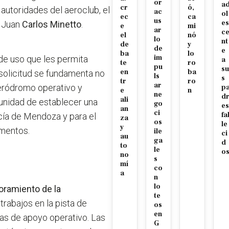
or
a
cr
ó,
 autoridades del aeroclub, el
ac
ol
ec
ca
us
es
e Juan
Carlos Minetto
.
e
mi
ar
c
el
nó
lo
nt
de
y
de
e
ba
lo
im
de uso que les permita
a
te
ro
pu
su
en
ba
solicitud se fundamenta no
ls
s
tr
ro
ar
aeródromo operativo y
p
e
n
ne
d
ali
tunidad de establecer una
go
es
an
ci
fa
icía de Mendoza y para el
za
os
le
y
amentos.
ile
ci
au
ga
d
to
le
o
no
s
mí
co
a
n
lo
oramiento de la
te
trabajos en la pista de
os
en
eas de apoyo operativo. Las
G