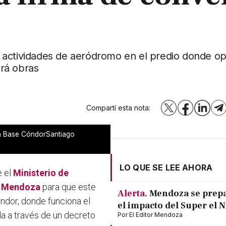
lar actividades de aeródromo en el predio donde op
ará obras
Compartí esta nota:
X
Facebook
LinkedI
T
la Base CóndorSantiago
LO QUE SE LEE AHORA
e el
Ministerio de
Mendoza
para que este
Alerta.
Mendoza se prep
óndor, donde funciona el
el impacto del Super el 
da a través de un decreto
Por
El Editor Mendoza