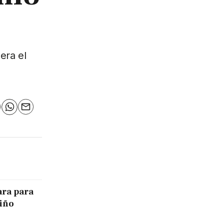
era el
n
elegram
WhatsApp
Email
ara para
Niño