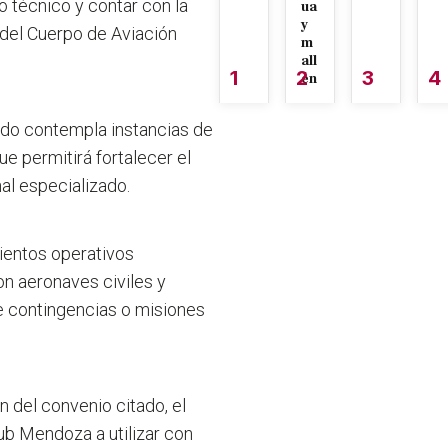
 técnico y contar con la
ua
y
y del Cuerpo de Aviación
m
all
1
2
3
4
én
erdo contempla instancias de
e permitirá fortalecer el
al especializado.
ientos operativos
n aeronaves civiles y
te contingencias o misiones
 del convenio citado, el
lub Mendoza a utilizar con