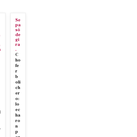
Se
c
pa
só
n
de
gi
n
ra
a
.
C
ho
fe
r
b
oli
ch
er
r
o:
s
lo
ec
d
ha
ro
n
e
p