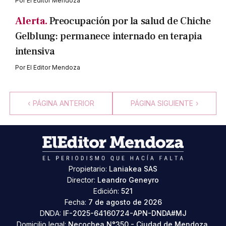
Por
El Editor Mendoza
Alerta.
Preocupación por la salud de Chiche
Gelblung: permanece internado en terapia
intensiva
Por
El Editor Mendoza
‹
PÁGINA ANTERIOR
PÁGINA SIGUIENTE
›
Propietario:
Laniakea SAS
Director:
Leandro Geneyro
Edición:
521
Fecha:
7 de agosto de 2026
DNDA:
IF-2025-64160724-APN-DNDA#MJ
Domicilio legal:
Necochea N°350 - Ciudad de Mendoza,