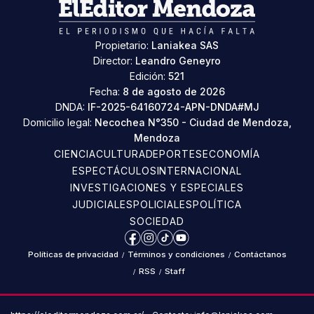
Propietario:
Laniakea SAS
Director:
Leandro Geneyro
Edición:
521
Fecha:
8 de agosto de 2026
DNDA:
IF-2025-64160724-APN-DNDA#MJ
Domicilio legal:
Necochea N°350 - Ciudad de Mendoza,
Mendoza
CIENCIA
CULTURA
DEPORTES
ECONOMÍA
ESPECTÁCULOS
INTERNACIONAL
INVESTIGACIONES Y ESPECIALES
JUDICIALES
POLICIALES
POLÍTICA
SOCIEDAD
Facebook
Instagram
TikTok
YouTube
Políticas de privacidad
/
Términos y condiciones
/
Contáctanos
/
RSS
/
Staff