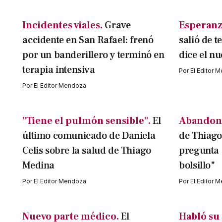
Incidentes viales.
Grave
Esperanz
accidente en San Rafael: frenó
salió de t
por un banderillero y terminó en
dice el n
terapia intensiva
Por
El Editor 
Por
El Editor Mendoza
"Tiene el pulmón sensible".
El
Abandonó
último comunicado de Daniela
de Thiago
Celis sobre la salud de Thiago
pregunta 
Medina
bolsillo"
Por
El Editor Mendoza
Por
El Editor 
Nuevo parte médico.
El
Habló su 