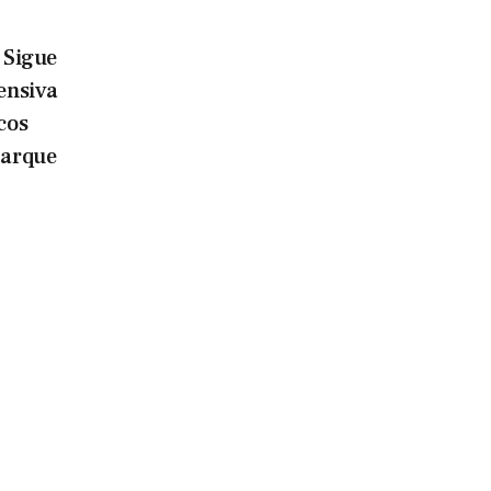
Sigue
tensiva
cos
parque