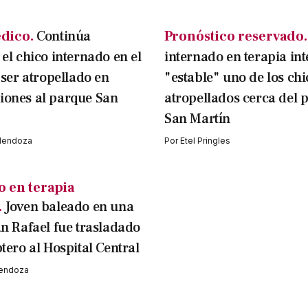
dico.
Continúa
Pronóstico reservado.
 el chico internado en el
internado en terapia in
s ser atropellado en
"estable" uno de los chi
iones al parque San
atropellados cerca del 
San Martín
 Mendoza
Por
Etel Pringles
o en terapia
.
Joven baleado en una
an Rafael fue trasladado
tero al Hospital Central
Mendoza