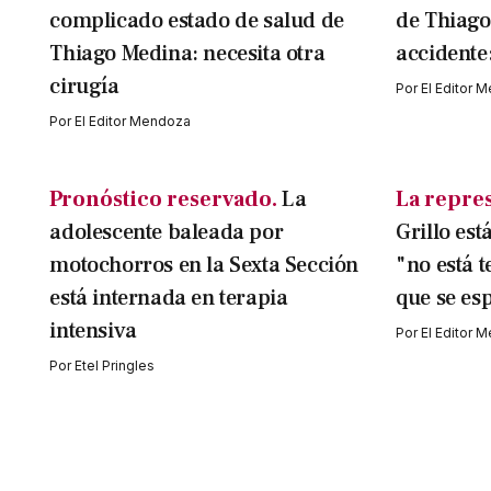
complicado estado de salud de
de Thiago
Thiago Medina: necesita otra
accidente:
cirugía
Por
El Editor 
Por
El Editor Mendoza
Pronóstico reservado.
La
La repres
adolescente baleada por
Grillo est
motochorros en la Sexta Sección
"no está 
está internada en terapia
que se es
intensiva
Por
El Editor 
Por
Etel Pringles