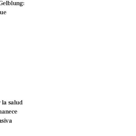
 Gelblung:
que
 la salud
manece
nsiva