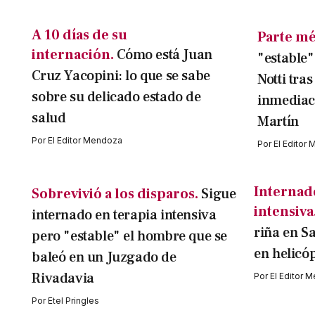
A 10 días de su
Parte mé
internación.
Cómo está Juan
"estable"
Cruz Yacopini: lo que se sabe
Notti tra
sobre su delicado estado de
inmediac
salud
Martín
Por
El Editor Mendoza
Por
El Editor
Internad
Sobrevivió a los disparos.
Sigue
intensiva
internado en terapia intensiva
riña en S
pero "estable" el hombre que se
en helicóp
baleó en un Juzgado de
Rivadavia
Por
El Editor 
Por
Etel Pringles