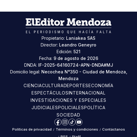
Propietario:
Laniakea SAS
Director:
Leandro Geneyro
Edición:
521
Fecha:
9 de agosto de 2026
DNDA:
IF-2025-64160724-APN-DNDA#MJ
Domicilio legal:
Necochea N°350 - Ciudad de Mendoza,
Mendoza
CIENCIA
CULTURA
DEPORTES
ECONOMÍA
ESPECTÁCULOS
INTERNACIONAL
INVESTIGACIONES Y ESPECIALES
JUDICIALES
POLICIALES
POLÍTICA
SOCIEDAD
Facebook
Instagram
TikTok
YouTube
Políticas de privacidad
/
Términos y condiciones
/
Contáctanos
/
RSS
/
Staff