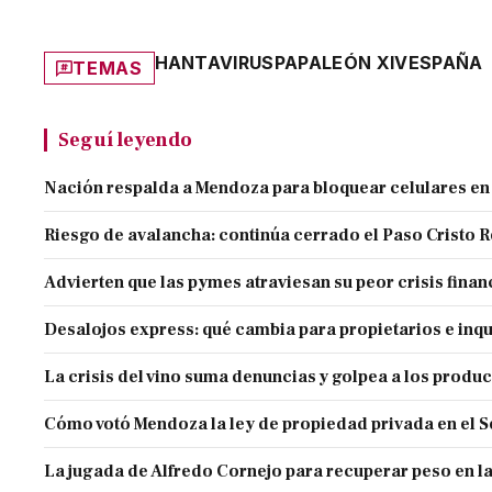
HANTAVIRUS
PAPA
LEÓN XIV
ESPAÑA
TEMAS
Seguí leyendo
Nación respalda a Mendoza para bloquear celulares en
Riesgo de avalancha: continúa cerrado el Paso Cristo 
Advierten que las pymes atraviesan su peor crisis finan
Desalojos express: qué cambia para propietarios e inqu
La crisis del vino suma denuncias y golpea a los produ
Cómo votó Mendoza la ley de propiedad privada en el 
La jugada de Alfredo Cornejo para recuperar peso en l