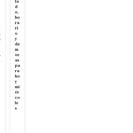
ta
d
o,
e
ho
ra
n
ri
o
a
y
o
de
m
n
or
o
as
d
pa
ra
ho
y
mi
ér
co
le
s