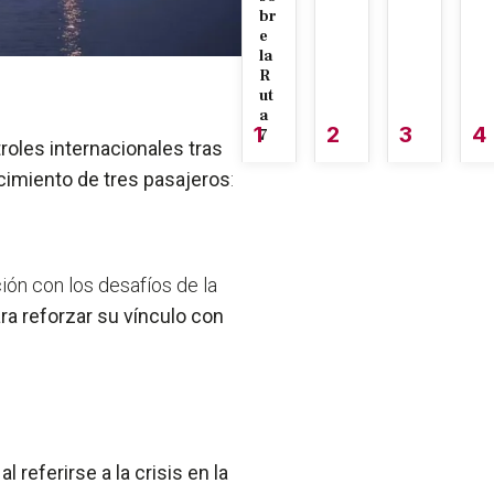
br
e
la
R
ut
a
1
2
3
4
7
roles internacionales tras
ecimiento de tres pasajeros
:
ión con los desafíos de la
ra reforzar su vínculo con
l referirse a la crisis en la