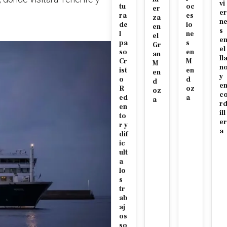
vi
tu
oc
er
er
ra
es
za
n
de
io
en
s
l
ne
el
e
pa
s
Gr
el
so
en
an
ll
Cr
M
M
n
ist
en
en
y
o
d
d
e
R
oz
oz
c
ed
a
a
r
en
ill
to
er
r y
a
dif
ic
ult
a
lo
s
tr
ab
aj
os
so