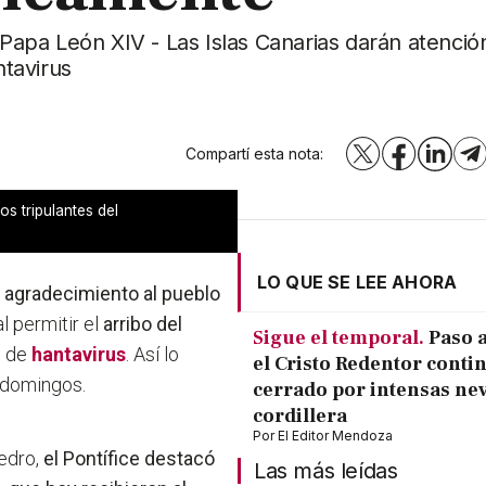
l Papa León XIV - Las Islas Canarias darán atenció
ntavirus
Compartí esta nota:
X
Facebook
LinkedI
T
os tripulantes del
LO QUE SE LEE AHORA
 agradecimiento al pueblo
al permitir el
arribo del
Sigue el temporal.
Paso a
e de
hantavirus
. Así lo
el Cristo Redentor conti
s domingos.
cerrado por intensas ne
cordillera
Por
El Editor Mendoza
Pedro,
el Pontífice destacó
Las más leídas