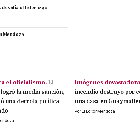
 desafía al liderazgo
ran Mendoza
a el oficialismo.
El
Imágenes devastadora
logró la media sanción,
incendio destruyó por 
ió una derrota política
una casa en Guaymallé
ado
Por
El Editor Mendoza
 Mendoza