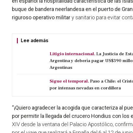
en español la hospitalidad característica de las islas
buque de bandera neerlandesa en el puerto de Grana
riguroso operativo militar
y sanitario para evitar cont
Lee además
Litigio internacional.
La Justicia de Es
Argentina y debería pagar US$390 millo
Argentinas
Sigue el temporal.
Paso a Chile: el Cri
por intensas nevadas en cordillera
“¡Quiero agradecer la acogida que caracteriza al pue
por permitir la llegada del crucero Hondius con los
XIV desde la ventana del Palacio Apostólico, confi
por el viaje que realizará a España del 6 al 12 de juni