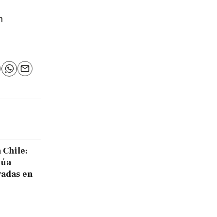
n
n
elegram
WhatsApp
Email
 Chile:
núa
vadas en