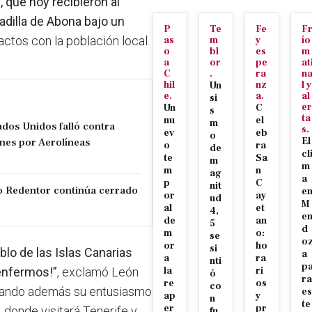
, que hoy recibieron al
dilla de Abona bajo un
P
Te
Fe
F
actos con la población local.
as
m
y
ío
o
bl
es
m
a
or
pe
at
C
.
ra
n
hil
nz
l y
Un
e.
a.
al
si
er
Un
C
s
ta
nu
el
m
tados Unidos falló contra
s.
ev
eb
o
nes por Aerolíneas
El
o
ra
de
cl
te
Sa
m
m
m
n
ag
a
p
C
nit
sto Redentor continúa cerrado
e
or
ay
ud
M
al
et
4,
e
de
an
5
d
m
o:
se
o
or
ho
si
blo de las Islas Canarias
a
a
ra
nti
p
 enfermos!”
,
exclamó León
la
ri
ó
ra
re
os
co
rmando además su entusiasmo
es
ap
y
n
te
er
pr
o, donde visitará Tenerife y
fu