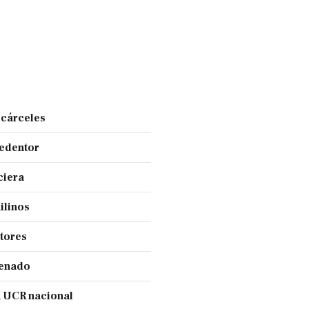
 cárceles
Redentor
ciera
ilinos
ctores
Senado
a UCR nacional