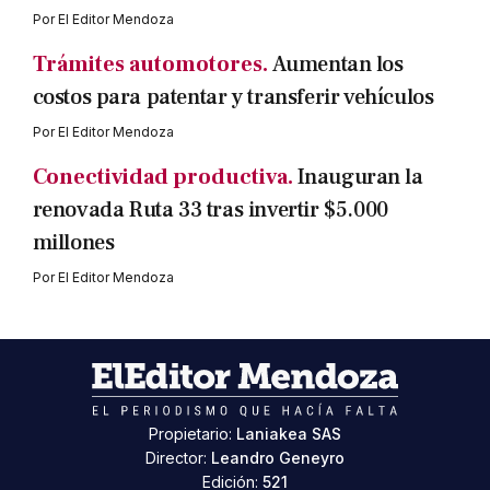
Por
El Editor Mendoza
Trámites automotores.
Aumentan los
costos para patentar y transferir vehículos
Por
El Editor Mendoza
Conectividad productiva.
Inauguran la
renovada Ruta 33 tras invertir $5.000
millones
Por
El Editor Mendoza
Propietario:
Laniakea SAS
Director:
Leandro Geneyro
Edición:
521