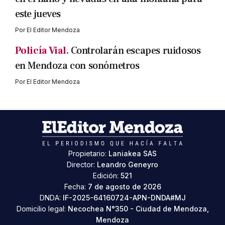
este jueves
Por
El Editor Mendoza
Policía Vial.
Controlarán escapes ruidosos
en Mendoza con sonómetros
Por
El Editor Mendoza
Propietario:
Laniakea SAS
Director:
Leandro Geneyro
Edición:
521
Fecha:
7 de agosto de 2026
DNDA:
IF-2025-64160724-APN-DNDA#MJ
Domicilio legal:
Necochea N°350 - Ciudad de Mendoza,
Mendoza