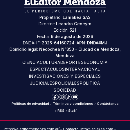
Propietario:
Laniakea SAS
Director:
Leandro Geneyro
Edición:
521
Fecha:
9 de agosto de 2026
DNDA:
IF-2025-64160724-APN-DNDA#MJ
Domicilio legal:
Necochea N°350 - Ciudad de Mendoza,
Mendoza
CIENCIA
CULTURA
DEPORTES
ECONOMÍA
ESPECTÁCULOS
INTERNACIONAL
INVESTIGACIONES Y ESPECIALES
JUDICIALES
POLICIALES
POLÍTICA
SOCIEDAD
Facebook
Instagram
TikTok
YouTube
Políticas de privacidad
/
Términos y condiciones
/
Contáctanos
/
RSS
/
Staff
https://eleditormendoza.com.ar/ – Contacto: info@laniakea.com –