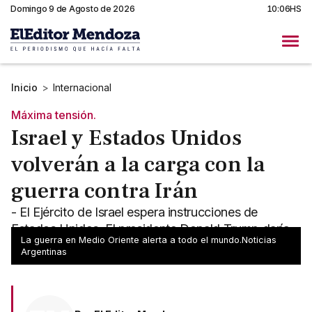
Domingo 9 de Agosto de 2026
10:06HS
Inicio
>
Internacional
Máxima tensión.
Israel y Estados Unidos
volverán a la carga con la
guerra contra Irán
- El Ejército de Israel espera instrucciones de
Estados Unidos. El presidente Donald Trump daría
La guerra en Medio Oriente alerta a todo el mundo.Noticias
por fracasadas las negociaciones con Teherán.
Argentinas