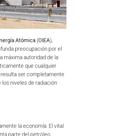
Energía Atómica
(
OIEA
),
ofunda preocupación por el
 la máxima autoridad de la
áticamente que cualquier
s resulta ser completamente
 los niveles de radiación
amente la economía. El vital
inta parte del petróleo