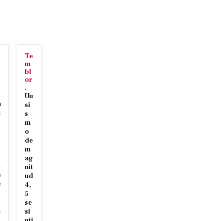
Te
m
bl
or
e
.
Un
a
si
i
s
e
m
o
de
m
r
ag
n
nit
e
ud
e
4,
5
se
n
si
nti