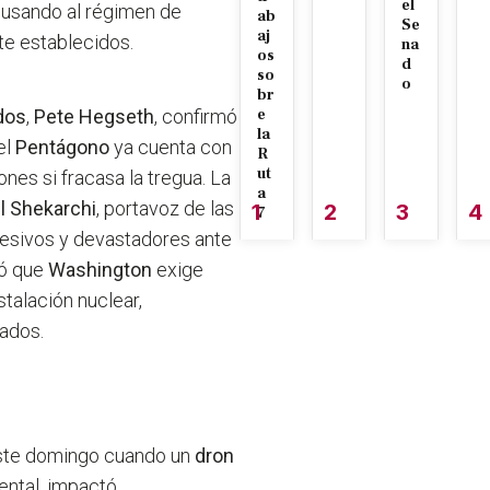
el
cusando al régimen de
ab
Se
aj
te establecidos.
na
os
d
so
o
br
dos
,
Pete Hegseth
, confirmó
e
la
el
Pentágono
ya cuenta con
R
ut
iones si fracasa la tregua. La
a
l Shekarchi
, portavoz de las
1
2
3
4
7
resivos y devastadores ante
ó que
Washington
exige
talación nuclear,
ados.
 este domingo cuando un
dron
ental, impactó