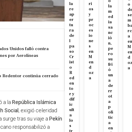
ó
la
ri
o
la
re
os
d
m
ap
y
se
ed
er
pr
m
ia
tu
oc
b
sa
ra
es
rc
nc
de
io
a
ió
l
ne
e
n,
pa
s
M
tados Unidos falló contra
pe
so
en
e
ro
nes por Aerolíneas
Cr
M
d
su
ist
en
o
fri
o
d
a
ó
R
oz
un
sto Redentor continúa cerrado
ed
a
a
en
de
to
rr
r y
ot
dif
ió a la
República Islámica
a
ic
p
th Social
, exigió celeridad
ult
olí
a
tic
a surge tras su viaje a
Pekín
lo
a
s
licano responsabilizó a
en
tr