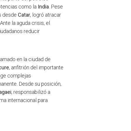
potencias como la
India
. Pese
as desde
Catar
, logró atracar
. Ante la aguda crisis, el
ciudadanos reducir
amado en la ciudad de
cure
, anfitrión del importante
xige complejas
manente. Desde su posición,
agaei
, responsabilizó a
ima internacional para