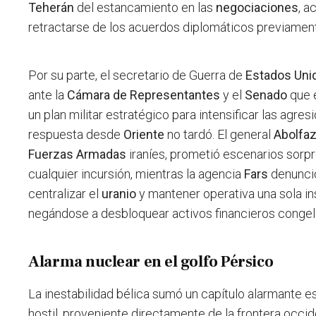
Teherán
del estancamiento en las
negociaciones
, a
retractarse de los acuerdos diplomáticos previamen
Por su parte, el secretario de Guerra de
Estados Uni
ante la
Cámara de Representantes
y el
Senado
que 
un plan militar estratégico para intensificar las agres
respuesta desde
Oriente
no tardó. El general
Abolfaz
Fuerzas Armadas
iraníes, prometió escenarios sorp
cualquier incursión, mientras la agencia
Fars
denunci
centralizar el
uranio
y mantener operativa una sola ins
negándose a desbloquear activos financieros congel
Alarma nuclear en el golfo Pérsico
La inestabilidad bélica sumó un capítulo alarmante
hostil, proveniente directamente de la frontera occid