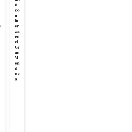
ó
e
co
n
fu
a
er
za
en
n
el
Gr
n
an
M
z
en
d
oz
a