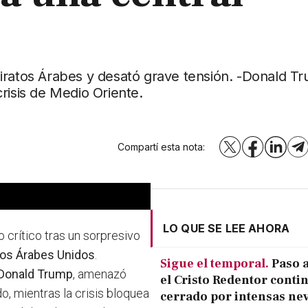
iratos Árabes y desató grave tensión. -Donald T
risis de Medio Oriente.
Compartí esta nota:
X
Facebook
LinkedI
T
LO QUE SE LEE AHORA
 crítico tras un sorpresivo
tos Árabes Unidos
.
Sigue el temporal.
Paso a
Donald Trump
, amenazó
el Cristo Redentor conti
o, mientras la crisis bloquea
cerrado por intensas ne