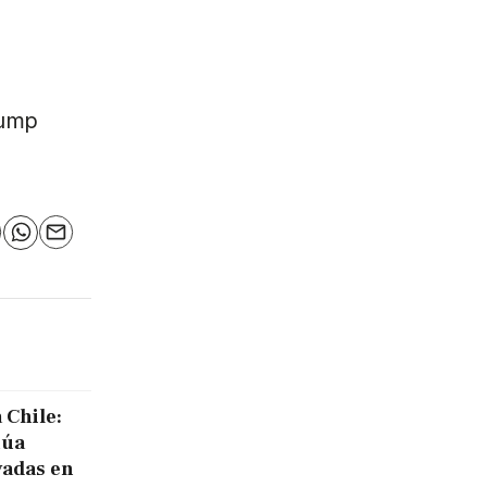
rump
n
elegram
WhatsApp
Email
 Chile:
núa
vadas en