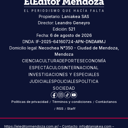
Propietario:
Laniakea SAS
Director:
Leandro Geneyro
Edición:
521
Fecha:
6 de agosto de 2026
DNDA:
IF-2025-64160724-APN-DNDA#MJ
Domicilio legal:
Necochea N°350 - Ciudad de Mendoza,
Mendoza
CIENCIA
CULTURA
DEPORTES
ECONOMÍA
ESPECTÁCULOS
INTERNACIONAL
INVESTIGACIONES Y ESPECIALES
JUDICIALES
POLICIALES
POLÍTICA
SOCIEDAD
Facebook
Instagram
TikTok
YouTube
Políticas de privacidad
/
Términos y condiciones
/
Contáctanos
/
RSS
/
Staff
https://eleditormendoza.com.ar/ – Contacto: info@laniakea.com –