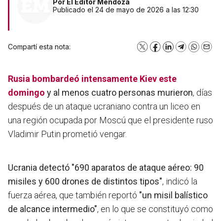
Por
El Editor Mendoza
Publicado el 24 de mayo de 2026 a las 12:30
Compartí esta nota:
X
Facebook
LinkedIn
Telegram
WhatsA
Emai
Rusia bombardeó intensamente Kiev este
domingo
y al menos cuatro personas murieron
, días
después de un ataque ucraniano contra un liceo en
una región ocupada por Moscú que el presidente ruso
Vladimir Putin prometió vengar.
Ucrania detectó "690 aparatos de ataque aéreo: 90
misiles y 600 drones de distintos tipos"
, indicó la
fuerza aérea, que también reportó
"un misil balístico
de alcance intermedio"
, en lo que se constituyó como