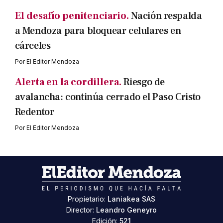
El desafío penitenciario.
Nación respalda
a Mendoza para bloquear celulares en
cárceles
Por
El Editor Mendoza
Alerta en la cordillera.
Riesgo de
avalancha: continúa cerrado el Paso Cristo
Redentor
Por
El Editor Mendoza
Propietario:
Laniakea SAS
Director:
Leandro Geneyro
Edición:
521