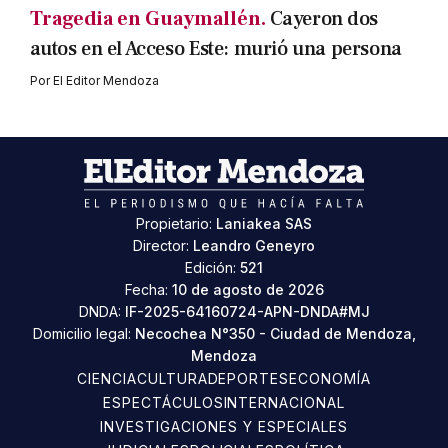
Tragedia en Guaymallén.
Cayeron dos
autos en el Acceso Este: murió una persona
Por
El Editor Mendoza
Propietario:
Laniakea SAS
Director:
Leandro Geneyro
Edición:
521
Fecha:
10 de agosto de 2026
DNDA:
IF-2025-64160724-APN-DNDA#MJ
Domicilio legal:
Necochea N°350 - Ciudad de Mendoza,
Mendoza
CIENCIA
CULTURA
DEPORTES
ECONOMÍA
ESPECTÁCULOS
INTERNACIONAL
INVESTIGACIONES Y ESPECIALES