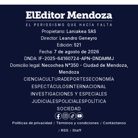
Propietario:
Laniakea SAS
Director:
Leandro Geneyro
Edición:
521
Fecha:
7 de agosto de 2026
DNDA:
IF-2025-64160724-APN-DNDA#MJ
Domicilio legal:
Necochea N°350 - Ciudad de Mendoza,
Mendoza
CIENCIA
CULTURA
DEPORTES
ECONOMÍA
ESPECTÁCULOS
INTERNACIONAL
INVESTIGACIONES Y ESPECIALES
JUDICIALES
POLICIALES
POLÍTICA
SOCIEDAD
Facebook
Instagram
TikTok
YouTube
Políticas de privacidad
/
Términos y condiciones
/
Contáctanos
/
RSS
/
Staff