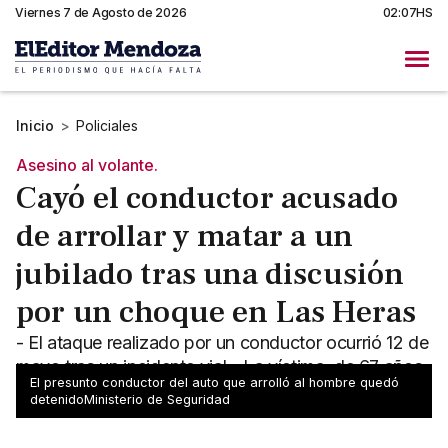
Viernes 7 de Agosto de 2026
02:07HS
Inicio
>
Policiales
Asesino al volante.
Cayó el conductor acusado
de arrollar y matar a un
jubilado tras una discusión
por un choque en Las Heras
- El ataque realizado por un conductor ocurrió 12 de
mayo tras un incidente vial - La víctima, de 67 años,
El presunto conductor del auto que arrolló al hombre quedó
permaneció internada y falleció días después
detenidoMinisterio de Seguridad