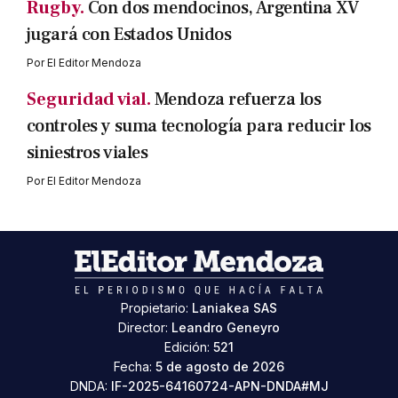
Rugby.
Con dos mendocinos, Argentina XV
jugará con Estados Unidos
Por
El Editor Mendoza
Seguridad vial.
Mendoza refuerza los
controles y suma tecnología para reducir los
siniestros viales
Por
El Editor Mendoza
Propietario:
Laniakea SAS
Director:
Leandro Geneyro
Edición:
521
Fecha:
5 de agosto de 2026
DNDA:
IF-2025-64160724-APN-DNDA#MJ