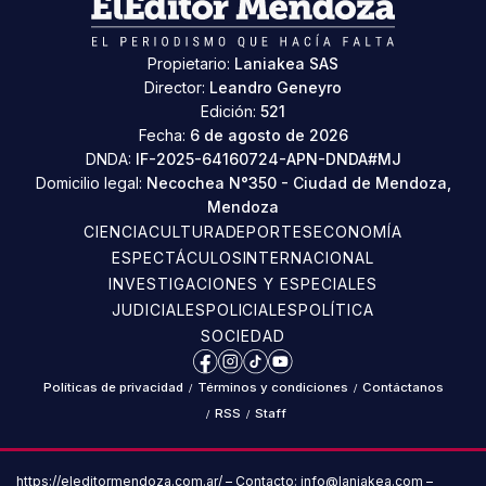
Propietario:
Laniakea SAS
Director:
Leandro Geneyro
Edición:
521
Fecha:
6 de agosto de 2026
DNDA:
IF-2025-64160724-APN-DNDA#MJ
Domicilio legal:
Necochea N°350 - Ciudad de Mendoza,
Mendoza
CIENCIA
CULTURA
DEPORTES
ECONOMÍA
ESPECTÁCULOS
INTERNACIONAL
INVESTIGACIONES Y ESPECIALES
JUDICIALES
POLICIALES
POLÍTICA
SOCIEDAD
Facebook
Instagram
TikTok
YouTube
Políticas de privacidad
/
Términos y condiciones
/
Contáctanos
/
RSS
/
Staff
https://eleditormendoza.com.ar/ – Contacto: info@laniakea.com –