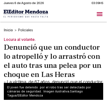
Jueves 6 de Agosto de 2026
03:09HS
Inicio
>
Policiales
Locura al volante.
Denunció que un conductor
lo atropelló y lo arrastró con
el auto tras una pelea por un
choque en Las Heras
- La víctima, de 67 años, denunció que el conductor
de un vehículo impactó a su auto estacionado y,
El joven fue detenido por el robo tras ser detectado por
cámaras de seguridad. Imagen ilustrativa.Santiago
tras una discusión, se dio a la fuga arrastrándolo
Tagua/ElEditor Mendoza