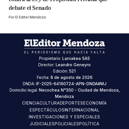
debate el Senado
Por
El Editor Mendoza
Propietario:
Laniakea SAS
Director:
Leandro Geneyro
Edición:
521
Fecha:
8 de agosto de 2026
DNDA:
IF-2025-64160724-APN-DNDA#MJ
Domicilio legal:
Necochea N°350 - Ciudad de Mendoza,
Mendoza
CIENCIA
CULTURA
DEPORTES
ECONOMÍA
ESPECTÁCULOS
INTERNACIONAL
INVESTIGACIONES Y ESPECIALES
JUDICIALES
POLICIALES
POLÍTICA