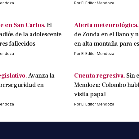
 Mendoza
Por
El Editor Mendoza
e en San Carlos.
El
Alerta meteorológica.
adiós de la adolescente
de Zonda en el llano y 
res fallecidos
en alta montaña para es
 Mendoza
Por
El Editor Mendoza
gislativo.
Avanza la
Cuenta regresiva.
Sin 
iberseguridad en
Mendoza: Colombo habl
visita papal
 Mendoza
Por
El Editor Mendoza