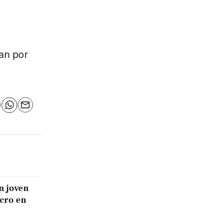
san por
n
elegram
WhatsApp
Email
n joven
icro en