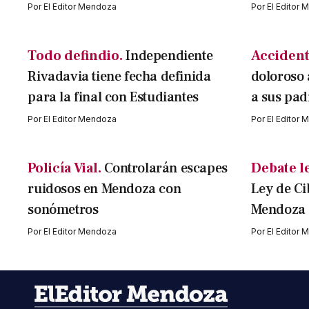
Por
El Editor Mendoza
Por
El Editor
Todo defindio.
Independiente
Accident
Rivadavia tiene fecha definida
doloroso 
para la final con Estudiantes
a sus pad
Por
El Editor Mendoza
Por
El Editor
Policía Vial.
Controlarán escapes
Debate le
ruidosos en Mendoza con
Ley de C
sonómetros
Mendoza
Por
El Editor Mendoza
Por
El Editor