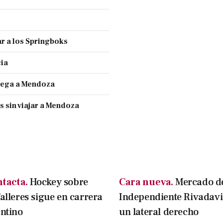
r a los Springboks
cia
llega a Mendoza
s sin viajar a Mendoza
ntacta.
Hockey sobre
Cara nueva.
Mercado de
Talleres sigue en carrera
Independiente Rivadavi
entino
un lateral derecho