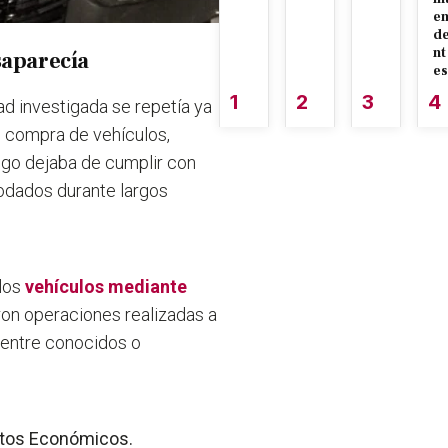
e
d
nt
saparecía
es
1
2
3
4
ad investigada se repetía ya
o compra de vehículos,
uego dejaba de cumplir con
odados durante largos
los
vehículos mediante
ron operaciones realizadas a
 entre conocidos o
litos Económicos.