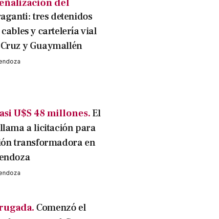
señalización del
raganti: tres detenidos
cables y cartelería vial
 Cruz y Guaymallén
Mendoza
asi U$S 48 millones.
El
llama a licitación para
ión transformadora en
Mendoza
Mendoza
rugada.
Comenzó el