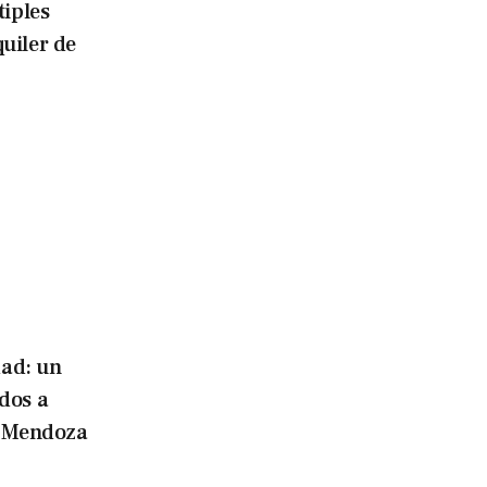
iples
quiler de
dad: un
ados a
 Mendoza