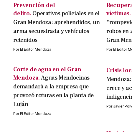
Prevención del
Recupera
delito.
Operativos policiales en el
víctimas.
Gran Mendoza: aprehendidos, un
"rompevid
arma secuestrada y vehículos
robos en 
retenidos
Gran Men
Por
El Editor Mendoza
Por
El Editor 
Corte de agua en el Gran
Crisis loc
Mendoza.
Aguas Mendocinas
Mendoza: 
demandará a la empresa que
crece y ac
provocó roturas en la planta de
indigenci
Luján
Por
Javier Pol
Por
El Editor Mendoza