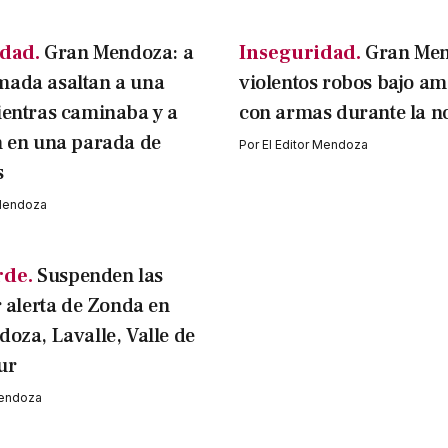
dad.
Gran Mendoza: a
Inseguridad.
Gran Men
ada asaltan a una
violentos robos bajo a
ientras caminaba y a
con armas durante la n
n en una parada de
Por
El Editor Mendoza
s
 Mendoza
rde.
Suspenden las
r alerta de Zonda en
oza, Lavalle, Valle de
ur
Mendoza