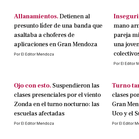
Allanamientos.
Detienen al
Inseguri
presunto líder de una banda que
mano arm
asaltaba a choferes de
pareja m
aplicaciones en Gran Mendoza
una jove
colectivo
Por
El Editor Mendoza
Por
El Editor
Ojo con esto.
Suspendieron las
Turno ta
clases presenciales por el viento
clases po
Zonda en el turno nocturno: las
Gran Mend
escuelas afectadas
Uco y el S
Por
El Editor Mendoza
Por
El Editor 