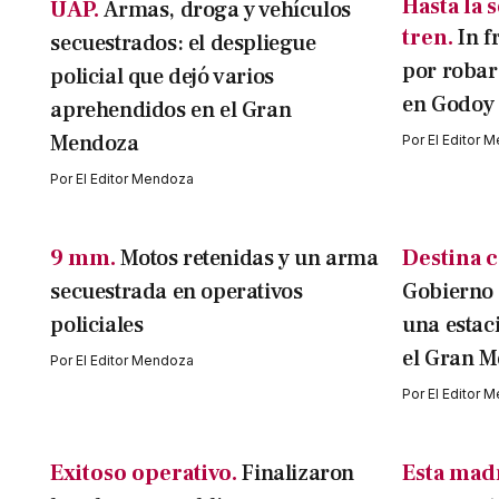
Hasta la 
UAP.
Armas, droga y vehículos
tren.
In f
secuestrados: el despliegue
por robar 
policial que dejó varios
en Godoy
aprehendidos en el Gran
Mendoza
Por
El Editor 
Por
El Editor Mendoza
9 mm.
Motos retenidas y un arma
Destina c
secuestrada en operativos
Gobierno 
policiales
una estac
el Gran 
Por
El Editor Mendoza
Por
El Editor 
Exitoso operativo.
Finalizaron
Esta mad