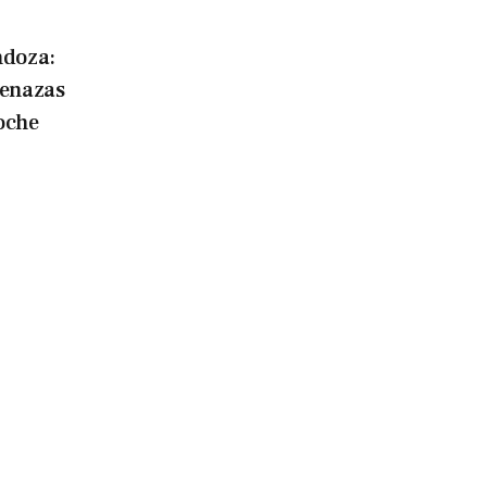
doza:
menazas
oche