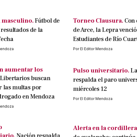
 masculino.
Fútbol de
Torneo Clausura.
Con 
 resultados de la
de Arce, la Lepra venció
fecha
Estudiantes de Río Cuar
 Mendoza
Por
El Editor Mendoza
n aumentar los
Pulso universitario.
L
Libertarios buscan
respalda el paro univers
 las multas por
miércoles 12
drogado en Mendoza
Por
El Editor Mendoza
 Mendoza
o
Alerta en la cordillera
iario.
Nación respalda