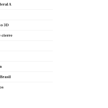
deral A
io 3D
 cierre
a
 Brasil
ños