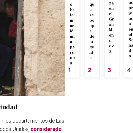
a
za
o
qu
p
en
Es
e
iv
el
te:
se
a
Gr
m
oc
a
an
ur
up
e
M
ió
e
el
en
un
de
S
d
a
la
n
oz
pe
ge
d
a
rs
nt
o
on
e
a
1
2
3
4
Ciudad
 en los departamentos de
Las
Todos Unidos,
considerado