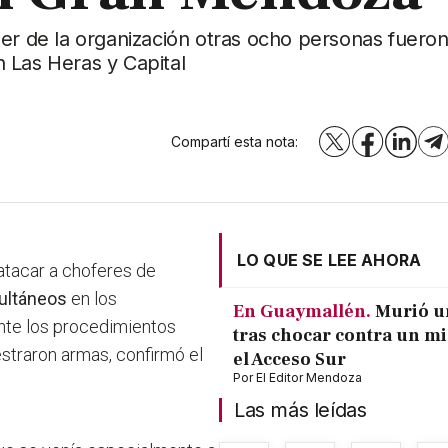
der de la organización otras ocho personas fuero
 Las Heras y Capital
Compartí esta nota:
X
Facebook
LinkedI
T
LO QUE SE LEE AHORA
atacar a choferes de
multáneos
en los
En Guaymallén.
Murió u
nte los procedimientos
tras chocar contra un m
traron armas, confirmó el
el Acceso Sur
Por
El Editor Mendoza
Las más leídas