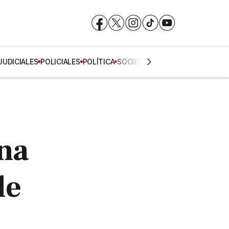
Facebook
Facebook
X
X
Instagram
Instagram
TikTok
TikTok
YouTube
YouTube
JUDICIALES
POLICIALES
POLÍTICA
SOCIEDAD
una
de