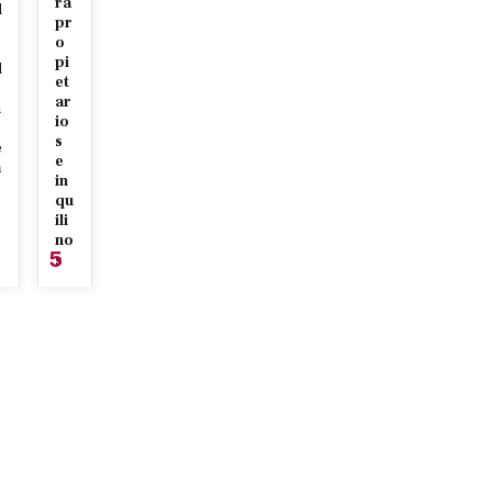
ra
d
pr
r
o
pi
d
et
ar
n
io
s
e
e
a
in
qu
ili
no
5
s