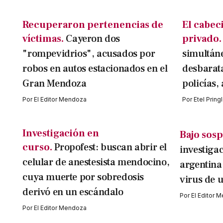
Recuperaron pertenencias de
El cabec
víctimas.
Cayeron dos
privado.
"rompevidrios", acusados por
simultán
robos en autos estacionados en el
desbarat
Gran Mendoza
policías,
Por
El Editor Mendoza
Por
Etel Pring
Investigación en
Bajo sos
curso.
Propofest: buscan abrir el
investigac
celular de anestesista mendocino,
argentina
cuya muerte por sobredosis
virus de u
derivó en un escándalo
Por
El Editor 
Por
El Editor Mendoza