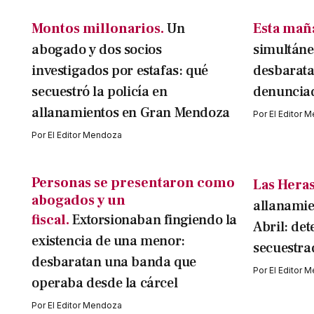
Montos millonarios.
Un
Esta mañ
abogado y dos socios
simultáne
investigados por estafas: qué
desbarata
secuestró la policía en
denuncia
allanamientos en Gran Mendoza
Por
El Editor 
Por
El Editor Mendoza
Personas se presentaron como
Las Heras
abogados y un
allanamie
fiscal.
Extorsionaban fingiendo la
Abril: de
existencia de una menor:
secuestra
desbaratan una banda que
Por
El Editor 
operaba desde la cárcel
Por
El Editor Mendoza