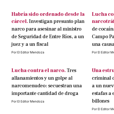
Habría sido ordenado desde la
Lucha co
cárcel.
Investigan presunto plan
narcotráf
narco para asesinar al ministro
de cocaín
de Seguridad de Entre Ríos, a un
Campo Pap
juez y a un fiscal
una causa
Por
El Editor Mendoza
Por
El Editor 
Lucha contra el narco.
Tres
Una estru
allanamientos y un golpe al
criminal d
narcomenudeo: secuestran una
a un nuev
importante cantidad de droga
estafas a
billones
Por
El Editor Mendoza
Por
El Editor 