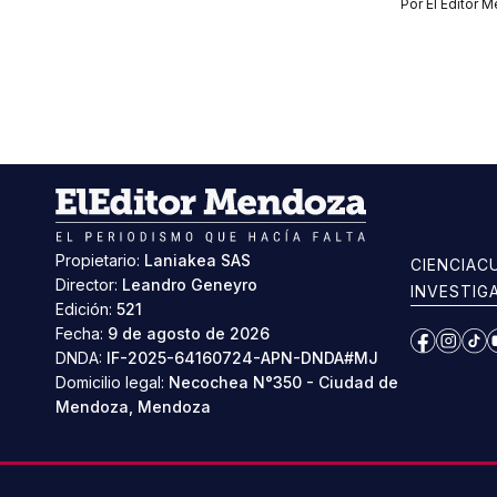
Por
El Editor 
Propietario:
Laniakea SAS
CIENCIA
C
Director:
Leandro Geneyro
INVESTIG
Edición:
521
Fecha:
9 de agosto de 2026
Facebook
Instag
Ti
DNDA:
IF-2025-64160724-APN-DNDA#MJ
Domicilio legal:
Necochea N°350 - Ciudad de
Mendoza, Mendoza