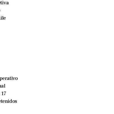
tiva
e
ile
erativo
ual
 17
etenidos