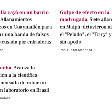
illa cayó en un barrio
Golpe de efecto en la
Allanamientos
madrugada.
Siete alla
eos en Guaymallén para
en Maipú: detuvieron al
ar una banda de falsos
el "Peludo", el "Tirry" y
 acusada por entraderas
sin apodo
les
Por
El Editor Mendoza
pecha.
Avanza la
ión a la científica
 acusada de robar un
n laboratorio en Brasil
Mendoza