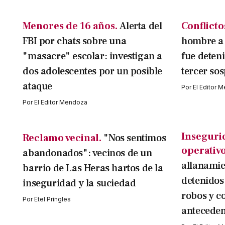
Menores de 16 años.
Alerta del
Conflicto
FBI por chats sobre una
hombre a 
"masacre" escolar: investigan a
fue deten
dos adolescentes por un posible
tercer so
ataque
Por
El Editor 
Por
El Editor Mendoza
Inseguri
Reclamo vecinal.
"Nos sentimos
operativo
abandonados": vecinos de un
allanamie
barrio de Las Heras hartos de la
detenidos
inseguridad y la suciedad
robos y c
Por
Etel Pringles
anteceden