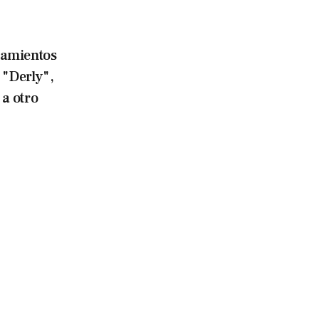
namientos
 "Derly",
 a otro