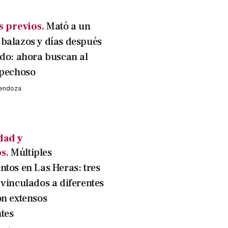
s previos.
Mató a un
balazos y días después
ido: ahora buscan al
spechoso
Mendoza
dad y
s.
Múltiples
ntos en Las Heras: tres
 vinculados a diferentes
on extensos
tes