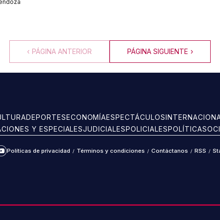
Mendoza
‹
PÁGINA ANTERIOR
PÁGINA SIGUIENTE
›
ULTURA
DEPORTES
ECONOMÍA
ESPECTÁCULOS
INTERNACION
ACIONES Y ESPECIALES
JUDICIALES
POLICIALES
POLÍTICA
SOC
Políticas de privacidad
/
Términos y condiciones
/
Contáctanos
/
RSS
/
St
ram
kTok
YouTube