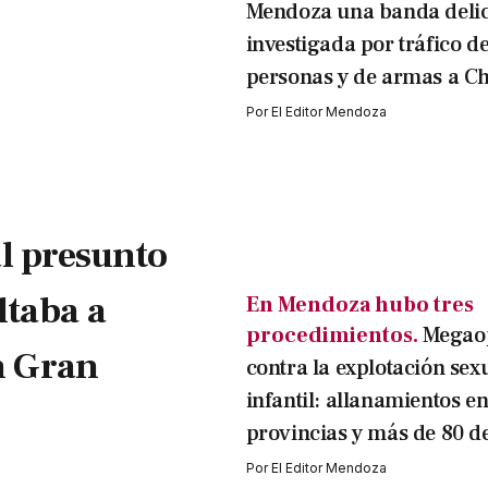
Mendoza una banda delic
investigada por tráfico d
personas y de armas a Ch
Por
El Editor Mendoza
l presunto
ltaba a
En Mendoza hubo tres
procedimientos.
Megaop
n Gran
contra la explotación sex
infantil: allanamientos en
provincias y más de 80 d
Por
El Editor Mendoza